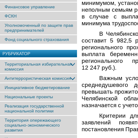
минимумом, устано
Финансовое управление
неполным семьям р
в случае с выпл
ФСКН
минимума трудоспос
Уполномоченный по защите прав
предпринимателей
В Челябинск
Фонд социального страхования
составит 5 982,5 
регионального про
выплата беремен
РУБРИКАТОР
регионального п
Территориальная избирательная
12 247 руб.).
комиссия
Важным усло
Антитеррористическая комиссия
среднедушевого 
Инициативное бюджетирование
превышать прожиточ
Национальные проекты
Челябинской обл
назначается с учет
Реализация государственной
национальной политики
Критерии дл
Территория опережающего
заявлений появя
социально-экономического
постановления Пра
развития