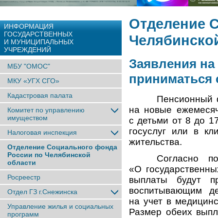
Отделение 
ИНФОРМАЦИЯ
ГОСУДАРСТВЕННЫХ
Челябинско
И МУНИЦИПАЛЬНЫХ
УЧРЕЖДЕНИЙ
Заявления на
МБУ "ОМОС"
приниматься 
МКУ «УГХ СГО»
Кадастровая палата
Пенсионный 
на новые ежемеся
Комитет по управлению
имуществом
с детьми от 8 до 1
госуслуг или в к
Налоговая инспекция
жительства.
Отделение Социального фонда
России по Челябинской
Согласно п
области
«О государственны
Росреестр
выплаты будут п
воспитывающим де
Отдел ГЗ г.Снежинска
на учет в медицин
Управление жилья и социальных
Размер обеих выпл
программ