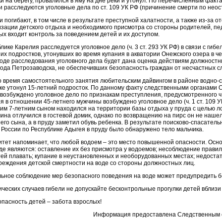
 на берегу, провалился в яму на дне реки и утонул. По перечисленным фак
и расследуются уголовные дела по ст. 109 УК РФ (причинение смерти по неос
и погибают, в том числе в результате преступной халатности, а также из-за о
зации детского отдыха и необходимого присмотра со стороны родителей, пед
ых входит контроль за поведением детей и их доступом.
блике Карелия расследуется уголовное дело (ч. 3 ст. 293 УК РФ) в связи с гибе
х подростков, утонувших во время купания в акватории Онежского озера в че
ходе расследования уголовного дела будет дана оценка действиям должностн
ода Петрозаводска, не обеспечивших безопасность граждан от несчастных сл
во время самостоятельного занятия любительским дайвингом в районе водно-
ке утонул 15-летний подросток. По данному факту следственными органами 
озбуждено уголовное дело по признакам преступления, предусмотренного ч. 
я в отношении 45-летнего мужчины возбуждено уголовное дело (ч. 1 ст. 109 У
оим 7-летним сыном находился на территории базы отдыха у пруда с целью л
на отлучился в гостевой домик, однако по возвращению на пирс он не нашел
о сына, а в пруду заметил обувь ребенка. В результате поисково-спасатель
России по Республике Адыгея в пруду было обнаружено тело мальчика.
тет напоминает, что любой водоем – это место повышенной опасности. Ос
оде являются: оставление их без присмотра у водоемов; несоблюдение прави
тей плавать; купание в неустановленных и необорудованных местах; недоста
еждения детской смертности на воде со стороны должностных лиц.
льное соблюдение мер безопасного поведения на воде может предупредить б
ических случаев гибели не допускайте бесконтрольные прогулки детей вблизи
опасность детей – забота взрослых!
Информация предоставлена Следственным о