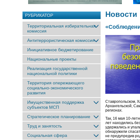
Новости
РУБРИКАТОР
Территориальная избирательная
«Соблюдени
комиссия
Антитеррористическая комиссия
Инициативное бюджетирование
Национальные проекты
Реализация государственной
национальной политики
Территория опережающего
социально-экономического
развития
Ставропольском, Х
Имущественная поддержка
Архангельской, Сам
субъектов МСП
регионах.
Стратегическое планирование
Так, 16 мая 10-лет
лет находились без
Труд и занятость
удержались и упал
обнаружили спасат
Социальная сфера
не предупредив род