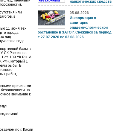
там следственными
наркотических средств
торожности).
тсутствия или
05-08-2026
агогов, в
Информация о
санитарно-
эпидемиологической
лью 11 июня тех
обстановке в ЗАТО г. Снежинск за период
рте города
ых лиц
с 27.07.2026 по 02.08.2026
учаев на воде.
спортивной базы в
СУ СК России по
1 ст. 109 УК РФ. А
К РФ), который 1
овли рыбы. В
 своего
ных работ,
новными причинами
л безопасности на
точное внимание к
еду!
 водоемов!
тделом по г. Касли