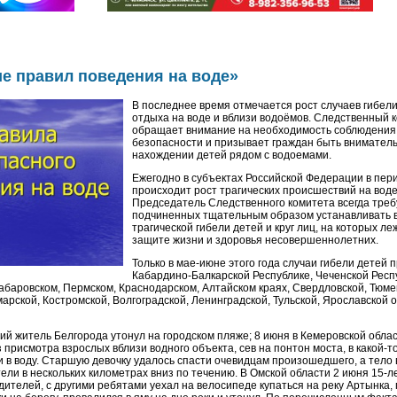
е правил поведения на воде»
В последнее время отмечается рост случаев гибели
отдыха на воде и вблизи водоёмов. Следственный 
обращает внимание на необходимость соблюдения
безопасности и призывает граждан быть внимател
нахождении детей рядом с водоемами.
Ежегодно в субъектах Российской Федерации в пер
происходит рост трагических происшествий на воде
Председатель Следственного комитета всегда треб
подчиненных тщательным образом устанавливать в
трагической гибели детей и круг лиц, на которых л
защите жизни и здоровья несовершеннолетних.
Только в мае-июне этого года случаи гибели детей 
Кабардино-Балкарской Республике, Чеченской Респ
абаровском, Пермском, Краснодарском, Алтайском краях, Свердловской, Тюме
арской, Костромской, Волгоградской, Ленинградской, Тульской, Ярославской о
ний житель Белгорода утонул на городском пляже; 8 июня в Кемеровской област
 присмотра взрослых вблизи водного объекта, сев на понтон моста, в какой-т
и в воду. Старшую девочку удалось спасти очевидцам произошедшего, а тело 
ели в нескольких километрах вниз по течению. В Омской области 2 июня 15-л
ителей, с другими ребятами уехал на велосипеде купаться на реку Артынка, 