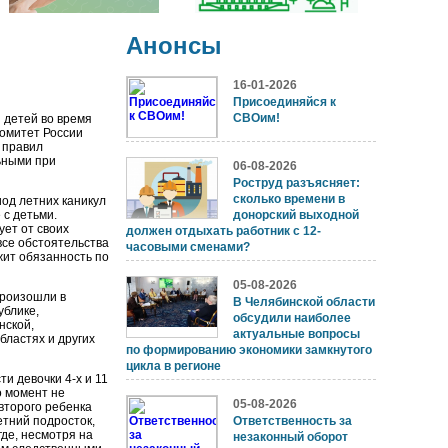
Анонсы
16-01-2026
Присоединяйся к
СВОим!
 детей во время
комитет России
 правил
ьными при
06-08-2026
Роструд разъясняет:
сколько времени в
иод летних каникул
 с детьми.
донорский выходной
ует от своих
должен отдыхать работник с 12-
се обстоятельства
часовыми сменами?
ежит обязанность по
05-08-2026
произошли в
В Челябинской области
ублике,
обсудили наиболее
нской,
актуальные вопросы
бластях и других
по формированию экономики замкнутого
цикла в регионе
и девочки 4-х и 11
о момент не
05-08-2026
второго ребенка
етний подросток,
Ответственность за
где, несмотря на
незаконный оборот