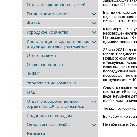
запрещающие знаки
Отдых и оздоровление детей
органами СК Росси
В ряде случаев дет
Градостроительство
недостатков органи
обязанности котор
Жильё
К примеру, в Респу
Городское хозяйство
несовершеннолетни
Петрозаводска. В 
Информация государственных
администрации гор
и муниципальных учреждений
22 мая 2021 года 
городе Владивосто
Отдел режима
Приморскому краю в
в Республике Адыге
Открытые данные
июня вместе со св
последующем мужчи
"МФЦ"
несовершеннолетнег
сотрудниками МЧС 
Управляющие компании
Следственный коми
МКД
гибели детей на в
воде; неумение де
проблемам предупр
Отдел вневедомственной
охраны по ЗАТО г. Снежинск
Только неукосните
Поддержка садоводам
Во избежание траг
Оперативные службы
Не забывайте: без
Новости