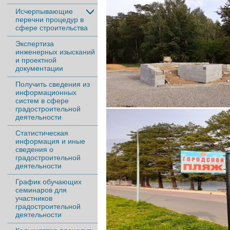
Исчерпывающие
перечни процедур в
сфере строительства
Экспертиза
инженерных изысканий
и проектной
документации
Получить сведения из
информационных
систем в сфере
градостроительной
деятельности
Статистическая
информация и иные
сведения о
градостроительной
деятельности
График обучающих
семинаров для
участников
градостроительной
деятельности