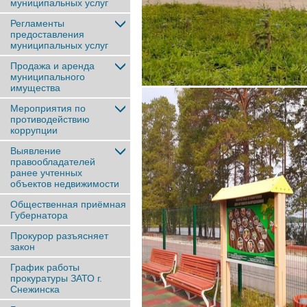
муниципальных услуг
Регламенты
предоставления
муниципальных услуг
Продажа и аренда
муниципального
имущества
Мероприятия по
противодействию
коррупции
Выявление
правообладателей
ранее учтенныx
объектов недвижимости
Общественная приёмная
Губернатора
Прокурор разъясняет
закон
График работы
прокуратуры ЗАТО г.
Снежинска