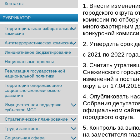
Контакты
1. Внести изменени
городского округа 
РУБРИКАТОР
комиссии по отбору
многоквартирным до
Территориальная избирательная
конкурсной комиссии
комиссия
Антитеррористическая комиссия
2. Утвердить срок 
Инициативное бюджетирование
с 2021 по 2022 года
Национальные проекты
3. Считать утратив
Реализация государственной
Снежинского городс
национальной политики
изменений в постан
округа от 17.04.201
Территория опережающего
социально-экономического
развития
4. Опубликовать на
Собрания депутатов
Имущественная поддержка
официальном сайте
субъектов МСП
городского округа.
Стратегическое планирование
5. Контроль за вып
Труд и занятость
на заместителя гла
Социальная сфера