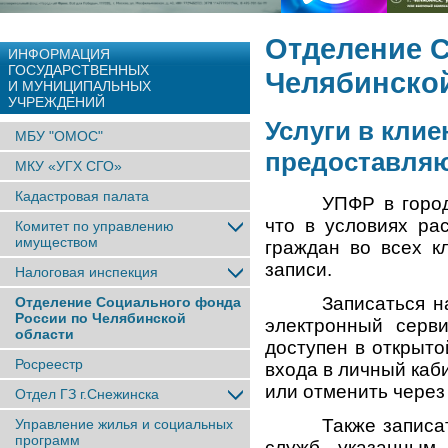
Отделение 
ИНФОРМАЦИЯ
ГОСУДАРСТВЕННЫХ
Челябинско
И МУНИЦИПАЛЬНЫХ
УЧРЕЖДЕНИЙ
Услуги в кли
МБУ "ОМОС"
предоставляю
МКУ «УГХ СГО»
Кадастровая палата
УПФР в горо
что в условиях ра
Комитет по управлению
имуществом
граждан во всех к
записи.
Налоговая инспекция
Записаться 
Отделение Социального фонда
России по Челябинской
электронный серв
области
доступен в открыто
Росреестр
входа в личный каб
или отменить через 
Отдел ГЗ г.Снежинска
Также запис
Управление жилья и социальных
программ
служб, указанным