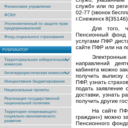
служб» или по реги
Финансовое управление
02-77 (звонок бесп
ФСКН
г.Снежинск 8(35146) 
Уполномоченный по защите прав
Для того, 
предпринимателей
Пенсионный фонд 
Фонд социального страхования
услугами ПФР дист
сайте ПФР или на п
РУБРИКАТОР
Электронны
Территориальная избирательная
направлений дея
комиссия
кабинета можно зак
Антитеррористическая комиссия
получить выписку 
Инициативное бюджетирование
ПФР, узнать страх
подать заявление 
Национальные проекты
доставки, узнать р
Реализация государственной
получить другие го
национальной политики
На сайте ПФ
Территория опережающего
социально-экономического
граждан») можно з
развития
Пенсионного фонда