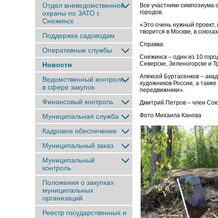
Отдел вневедомственной
Все участники симпозиума 
городов.
охраны по ЗАТО г.
Снежинск
«Это очень нужный проект, 
творится в Москве, в союза
Поддержка садоводам
Справка:
Оперативные службы
Снежинск – один из 10 гор
Северске, Зеленогорске и Т
Новости
Алексей Буртасенков – акад
Ведомственный контроль
художников России, а такж
в сфере закупок
передвижники».
Финансовый контроль
Дмитрий Петров – член Сою
Фото Михаила Канова
Муниципальная служба
Кадровое обеспечение
Муниципальный заказ
Муниципальный
контроль
Положения о закупках
муниципальных
организаций
Реестр государственных и