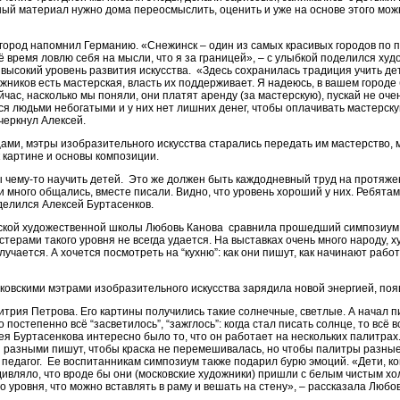
ый материал нужно дома переосмыслить, оценить и уже на основе этого можн
город напомнил Германию. «Снежинск – один из самых красивых городов по п
ё время ловлю себя на мысли, что я за границей», – с улыбкой поделился худ
т высокий уровень развития искусства. «Здесь сохранилась традиция учить д
ожников есть мастерская, власть их поддерживает. Я надеюсь, в вашем город
час, насколько мы поняли, они платят аренду (за мастерскую), пускай не очен
ся людьми небогатыми и у них нет лишних денег, чтобы оплачивать мастерскую
дчеркнул Алексей.
ми, мэтры изобразительного искусства старались передать им мастерство, м
к картине и основы композиции.
 чему-то научить детей. Это же должен быть каждодневный труд на протяжен
 много общались, вместе писали. Видно, что уровень хороший у них. Ребятам 
оделился Алексей Буртасенков.
тской художественной школы Любовь Канова сравнила прошедший симпозиум 
терами такого уровня не всегда удается. На выставках очень много народу, х
учается. А хочется посмотреть на “кухню”: как они пишут, как начинают работу
сковскими мэтрами изобразительного искусства зарядила новой энергией, по
трия Петрова. Его картины получились такие солнечные, светлые. А начал 
 постепенно всё “засветилось”, “зажглось”: когда стал писать солнце, то всё 
ея Буртасенкова интересно было то, что он работает на нескольких палитрах.
ми разными пишут, чтобы краска не перемешивалась, но чтобы палитры разные
едагог. Ее воспитанникам симпозиум также подарил бурю эмоций. «Дети, коне
дивляло, что вроде бы они (московские художники) пришли с белым чистым хо
о уровня, что можно вставлять в раму и вешать на стену», – рассказала Любо