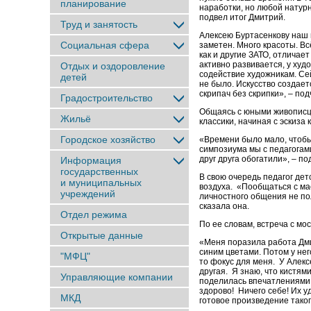
планирование
наработки, но любой натурн
подвел итог Дмитрий.
Труд и занятость
Алексею Буртасенкову наш 
Социальная сфера
заметен. Много красоты. Вс
как и другие ЗАТО, отличае
активно развивается, у худ
Отдых и оздоровление
содействие художникам. Сей
детей
не было. Искусство создает
скрипач без скрипки», – по
Градостроительство
Общаясь с юными живописца
Жильё
классики, начиная с эскиза 
Городское хозяйство
«Времени было мало, чтобы
симпозиума мы с педагогами
друг друга обогатили», – п
Информация
государственных
В свою очередь педагог де
и муниципальных
воздуха. «Пообщаться с мас
учреждений
личностного общения не пол
сказала она.
Отдел режима
По ее словам, встреча с мо
Открытые данные
«Меня поразила работа Дми
синим цветами. Потом у него
"МФЦ"
то фокус для меня. У Алекс
другая. Я знаю, что кистя
Управляющие компании
поделилась впечатлениями п
здорово! Ничего себе! Их у
МКД
готовое произведение таког