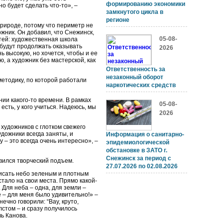
формированию экономики
о будет сделать что-то», –
замкнутого цикла в
регионе
рироде, потому что периметр не
ожник. Он добавил, что Снежинск,
05-08-
етей: художественная школа
е будут продолжать оказывать
2026
ь высокую, но хочется, чтобы и ее
, а художник без мастерской, как
Ответственность за
незаконный оборот
етодику, по которой работали
наркотических средств
ии какого-то времени. В рамках
05-08-
есть, у кого учиться. Надеюсь, мы
2026
художников с глотком свежего
удожники всегда заняты, и
Информация о санитарно-
 – это всегда очень интересно», –
эпидемиологической
обстановке в ЗАТО г.
Снежинск за период с
явился творческий подъем.
27.07.2026 по 02.08.2026
писать небо зеленым и плотным
встало на свои места. Прямо какой-
 Для неба – одна, для земли –
 – для меня было удивительно!» –
чно говорили: “Вау, круто,
лстом – и сразу получилось
вь Канова.