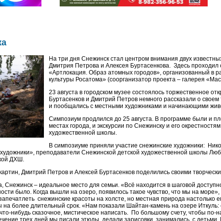
ка
На три дня Снежинск стал центром внимания двух известных
Дмитрия Петрова и Алексея Буртасенкова. Здесь проходил
«Артлокация. Образ атомных городов», организованный в р
культуры Росатома» (соорганизатор проекта – галерея «Маст
23 августа в городском музее состоялось торжественное отк
Буртасенков и Дмитрий Петров немного рассказали о своем 
и пообщались с местными художниками и начинающими жив
Симпозиум продлился до 25 августа. В программе были и п
местах города, и экскурсии по Снежинску и его окрестностя
художественной школы.
В симпозиуме приняли участие снежинские художники: Нико
художники», преподаватели Снежинской детской художественной школы Любо
кой ДХШ.
картин, Дмитрий Петров и Алексей Буртасенков поделились своими творчески
 Снежинск – идеальное место для семьи. «Всё находится в шаговой доступно
ти было. Когда вышли на озеро, появилось такое чувство, что мы на море»,
апечатлеть снежинские красоты на холсте, но местная природа настолько ег
ы на более длительный срок. «Нам показали Шайтан-камень на озере Иткуль: 
что-нибудь сказочное, мистическое написать. По большому счету, чтобы по-
чение трех дней мы писали этюды, делали зарисовки, занимались с детьми. К