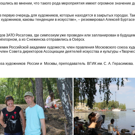
сошлись во мнении, что такого рода мероприятия имеют огромное значение д
в первую очередь для художников, которые находятся в закрытых городах. Так
х художников, каковы тенденции в искусстве», – резюмировал Алексей Буртасе
одов ЗАТО Росатома, где симпозиум уже проведен или запланирован в будуще
рёхгорном, а из Снежинска отправились в Озёрск.
емик Российской академии художеств, член правления Московского союза худ
е член Совета директоров Ассоциации деятелей искусства и культуры «Творч
за художников России и Москвы, преподаватель ВГИК им. С. А. Герасимова.