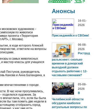
Анонсы
16-01-
2026
 московских художников –
 симпозиум по живописи
Присоединяйся к СВОим!
амках проекта «Территория
АРТ», г. Москва).
06-08-
рытие, в ходе которого Алексей
творчестве, ответили на вопросы
2026
описцами.
Роструд
ленэры в самых живописных
разъясняет: сколько
м, и мастер-классы для учащихся
времени в донорский
выходной должен
отдыхать работник с 12-
лай Пестунов, руководитель
вь Канова и Анна Баландина, а
часовыми сменами?
05-08-
ми впечатлениями о городе.
2026
сти. В час ночи прогуливались,
В
 – поделился художник. За
о впечатлила, что, если бы была
Челябинской области
если бы там пожить две недели в
обсудили наиболее
настоящему отобразить город,
актуальные вопросы по
онечно, у нас уже есть