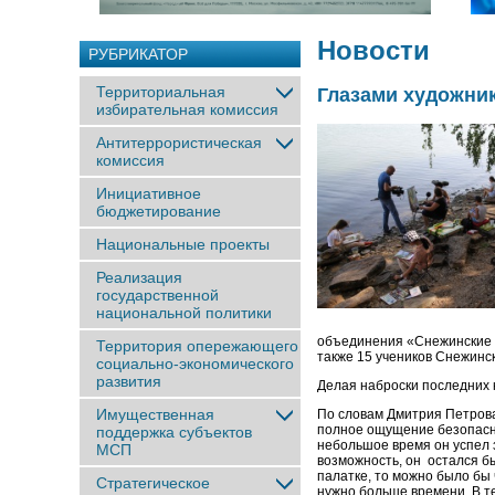
Новости
РУБРИКАТОР
Территориальная
Глазами художни
избирательная комиссия
Антитеррористическая
комиссия
Инициативное
бюджетирование
Национальные проекты
Реализация
государственной
национальной политики
объединения «Снежинские 
Территория опережающего
также 15 учеников Снежинс
социально-экономического
развития
Делая наброски последних 
Имущественная
По словам Дмитрия Петрова,
полное ощущение безопаснос
поддержка субъектов
небольшое время он успел з
МСП
возможность, он остался б
палатке, то можно было бы 
Стратегическое
нужно больше времени. В те