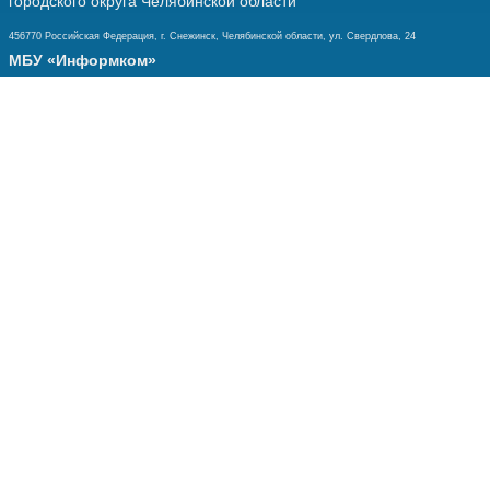
городского округа Челябинской области
456770 Российская Федерация, г. Снежинск, Челябинской области, ул. Свердлова, 24
МБУ «Информком»