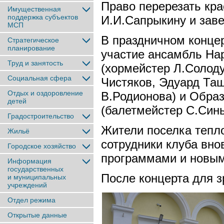
Право перерезать кра
Имущественная
поддержка субъектов
И.И.Сапрыкину и зав
МСП
В праздничном конце
Стратегическое
планирование
участие ансамбль Нар
Труд и занятость
(хормейстер Л.Солод
Социальная сфера
Чистяков, Эдуард Таш
Отдых и оздоровление
В.Родионова) и Образ
детей
(балетмейстер С.Синь
Градостроительство
Жители поселка тепло
Жильё
сотрудники клуба вно
Городское хозяйство
программами и новым
Информация
государственных
После концерта для з
и муниципальных
учреждений
Отдел режима
Открытые данные