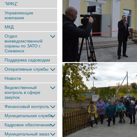
"МФЦ"
Управляющие
компании
МКД
Отдел
вневедомственной
охраны по ЗАТО г.
Снежинск
Поддержка садоводам
Оперативные службы
Новости
Ведомственный
контроль в сфере
закупок
Финансовый контроль
Муниципальная служба
Кадровое обеспечение
Муниципальный заказ