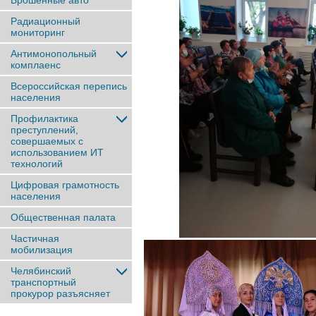
Брошенные авто
Радиационный
мониторинг
Антимонопольный
комплаенс
Всероссийская перепись
населения
Профилактика
преступлений,
совершаемых с
использованием ИТ
технологий
Цифровая грамотность
населения
Общественная палата
Частичная
мобилизация
Челябинский
транспортный
прокурор разъясняет