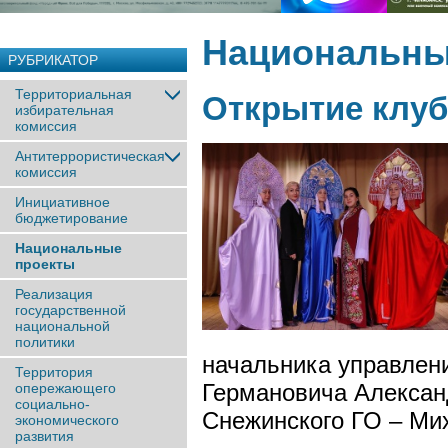
Национальны
РУБРИКАТОР
Территориальная
Открытие клуб
избирательная
комиссия
Антитеррористическая
комиссия
Инициативное
бюджетирование
Национальные
проекты
Реализация
государственной
национальной
политики
начальника управлени
Территория
Германовича Алексан
опережающего
социально-
Снежинского ГО – Ми
экономического
развития