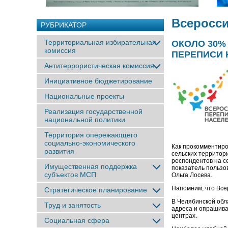
Всеросси
РУБРИКАТОР
Территориальная избирательная
ОКОЛО 30%
комиссия
ПЕРЕПИСИ 
Антитеррористическая комиссия
Инициативное бюджетирование
Национальные проекты
Реализация государственной
национальной политики
Территория опережающего
социально-экономического
Как прокомментиро
развития
сельских территор
респондентов на се
Имущественная поддержка
показатель пользо
субъектов МСП
Ольга Лосева.
Напомним, что Все
Стратегическое планирование
В Челябинской обл
Труд и занятость
адреса и опрашива
центрах.
Социальная сфера