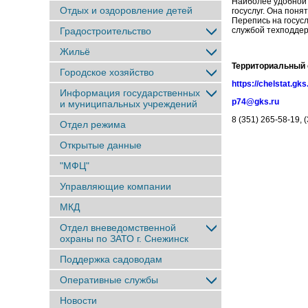
Наиболее удобной 
Отдых и оздоровление детей
госуслуг. Она поня
Перепись на госус
Градостроительство
службой техподдер
Жильё
Территориальный 
Городское хозяйство
https://chelstat.gks
Информация государственных
p74@gks.ru
и муниципальных учреждений
8 (351) 265-58-19, 
Отдел режима
Открытые данные
"МФЦ"
Управляющие компании
МКД
Отдел вневедомственной
охраны по ЗАТО г. Снежинск
Поддержка садоводам
Оперативные службы
Новости