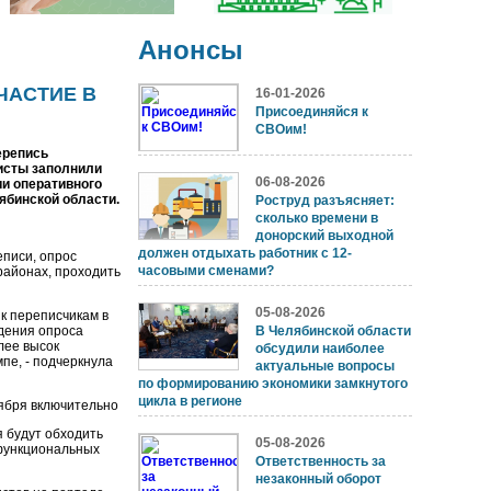
Анонсы
ЧАСТИЕ В
16-01-2026
Присоединяйся к
СВОим!
ерепись
листы заполнили
06-08-2026
и оперативного
ябинской области.
Роструд разъясняет:
сколько времени в
донорский выходной
должен отдыхать работник с 12-
писи, опрос
часовыми сменами?
районах, проходить
05-08-2026
к переписчикам в
едения опроса
В Челябинской области
лее высок
обсудили наиболее
пе, - подчеркнула
актуальные вопросы
по формированию экономики замкнутого
цикла в регионе
оября включительно
 будут обходить
05-08-2026
офункциональных
Ответственность за
незаконный оборот