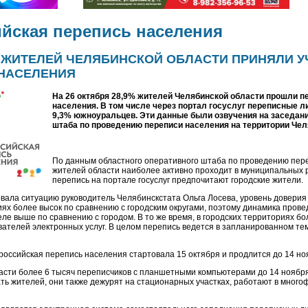
йская перепись населения
 ЖИТЕЛЕЙ ЧЕЛЯБИНСКОЙ ОБЛАСТИ ПРИНЯЛИ У
НАСЕЛЕНИЯ
На 26 октября 28,9% жителей Челябинской области прошли п
населения. В том числе через портал госуслуг переписные 
9,3% южноуральцев. Эти данные были озвучения на заседани
штаба
по проведению переписи населения на территории Чел
По данным областного оперативного штаба по проведению пере
жителей области наиболее активно проходит в муниципальных 
перепись на портале госуслуг предпочитают городские жители.
вала ситуацию руководитель Челябинскстата Ольга Лосева, уровень доверия 
иях более высок по сравнению с городским округами, поэтому динамика пров
ле выше по сравнению с городом. В то же время, в городских территориях бо
вателей электронных услуг. В целом перепись ведется в запланированном тем
российская перепись населения стартовала 15 октября и продлится до 14 н
асти более 6 тысяч переписчиков с планшетными компьютерами до 14 ноября
ть жителей, они также дежурят на стационарных участках, работают в мног