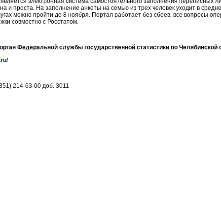
является электронная система самостоятельного заполнения переписных ли
тна и проста. На заполнение анкеты на семью из трех человек уходит в средне
лугах можно пройти до 8 ноября. Портал работает без сбоев, все вопросы о
жки совместно с Росстатом.
орган Федеральной службы государственной статистики по Челябинской 
.ru/
(351) 214-63-00 доб. 3011