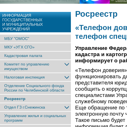
Росреестр
ИНФОРМАЦИЯ
ГОСУДАРСТВЕННЫХ
И МУНИЦИПАЛЬНЫХ
«Телефон дов
УЧРЕЖДЕНИЙ
телефон спец
МБУ "ОМОС"
МКУ «УГХ СГО»
Управление Федер
кадастра и картог
Кадастровая палата
информирует о раб
Комитет по управлению
имуществом
«Телефон доверия»
функционировать дл
Налоговая инспекция
представителя юрид
Отделение Социального фонда
сообщить о корруп
России по Челябинской области
специалистами Упр
Росреестр
служебному поведе
Еще обращение по 
Отдел ГЗ г.Снежинска
электронную почту 
Управление жилья и социальных
Такое письмо будет
программ
информация будет д