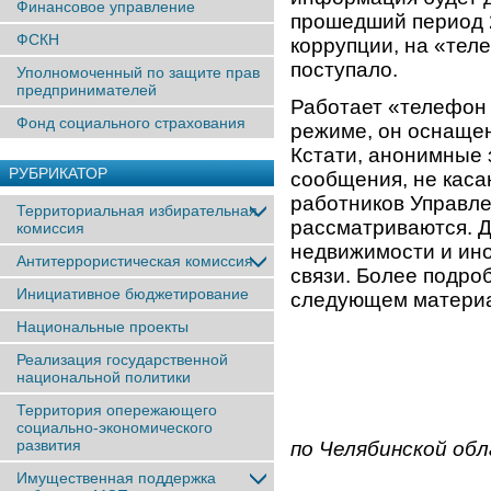
Финансовое управление
прошедший период 
ФСКН
коррупции, на «тел
поступало.
Уполномоченный по защите прав
предпринимателей
Работает «телефон 
Фонд социального страхования
режиме, он оснаще
Кстати, анонимные 
РУБРИКАТОР
сообщения, не кас
работников Управле
Территориальная избирательная
рассматриваются. Д
комиссия
недвижимости и ин
Антитеррористическая комиссия
связи. Более подро
Инициативное бюджетирование
следующем матери
Национальные проекты
Реализация государственной
национальной политики
Территория опережающего
социально-экономического
развития
по Челябинской об
Имущественная поддержка