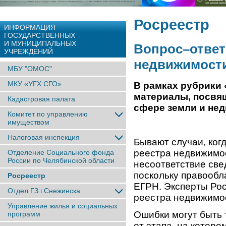
Росреестр
ИНФОРМАЦИЯ
ГОСУДАРСТВЕННЫХ
И МУНИЦИПАЛЬНЫХ
Вопрос–ответ:
УЧРЕЖДЕНИЙ
недвижимост
МБУ "ОМОС"
МКУ «УГХ СГО»
В рамках рубрики 
материалы, посвя
Кадастровая палата
сфере земли и не
Комитет по управлению
имуществом
Налоговая инспекция
Бывают случаи, ког
реестра недвижимос
Отделение Социального фонда
России по Челябинской области
несоответствие свед
поскольку правообл
Росреестр
ЕГРН. Эксперты Рос
Отдел ГЗ г.Снежинска
реестра недвижимос
Управление жилья и социальных
Ошибки могут быть 
программ
от этапа, на котор