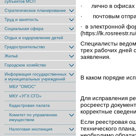
субъектов МСП
· лично в офисах
Стратегическое планирование
· почтовым отправ
Труд и занятость
· в электронной фо
Социальная сфера
(https://lk.rosreestr.r
Отдых и оздоровление детей
Специалисты ведомс
Градостроительство
трех рабочих дней 
Жильё
заявления.
Городское хозяйство
Информация государственных
В каком порядке ис
и муниципальных учреждений
МБУ "ОМОС"
МКУ «УГХ СГО»
Для исправления ре
росреестр документ
Кадастровая палата
корректные сведени
Комитет по управлению
имуществом
Если реестровая ош
технического плана
Налоговая инспекция
необходимо обратит