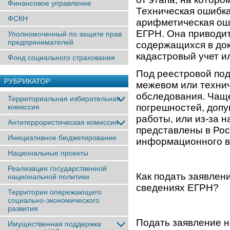
Финансовое управление
Техническая ошибка 
ФСКН
арифметическая оши
ЕГРН. Она приводит
Уполномоченный по защите прав
предпринимателей
содержащихся в док
кадастровый учет и
Фонд социального страхования
Под реестровой под
РУБРИКАТОР
межевом или технич
обследования. Чаще
Территориальная избирательная
погрешностей, доп
комиссия
работы, или из-за 
Антитеррористическая комиссия
представлены в Рос
Инициативное бюджетирование
информационного в
Национальные проекты
Реализация государственной
Как подать заявлен
национальной политики
сведениях ЕГРН?
Территория опережающего
социально-экономического
развития
Подать заявление н
Имущественная поддержка