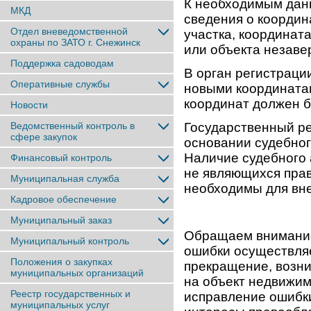
К необходимым дан
МКД
сведения о координ
Отдел вневедомственной
участка, координат
охраны по ЗАТО г. Снежинск
или объекта незаве
Поддержка садоводам
В орган регистраци
Оперативные службы
новыми координата
координат должен б
Новости
Ведомственный контроль в
Государственный ре
сфере закупок
основании судебног
Наличие судебного 
Финансовый контроль
не являющихся пра
Муниципальная служба
необходимы для вне
Кадровое обеспечение
Муниципальный заказ
Обращаем внимание
Муниципальный контроль
ошибки осуществляе
Положения о закупках
прекращение, возни
муниципальных организаций
на объект недвижим
Реестр государственных и
исправление ошибки
муниципальных услуг