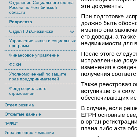
Отделение Социального фонда
эти документы.
России по Челябинской
области
При подготовке ис
Росреестр
должно быть обосно
именно она заключа
Отдел ГЗ г.Снежинска
его доводы, а такж
Управление жилья и социальных
недвижимости для в
программ
После этого следуе
Финансовое управление
исправленные доку
ФСКН
изменения в сведен
получения соответс
Уполномоченный по защите
прав предпринимателей
Также реестровая о
Фонд социального
вступившего в силу
страхования
обеспечивающих ис
Отдел режима
В случае, если реш
Открытые данные
ЕГРН основные све
в орган регистраци
"МФЦ"
плана либо акта об
Управляющие компании