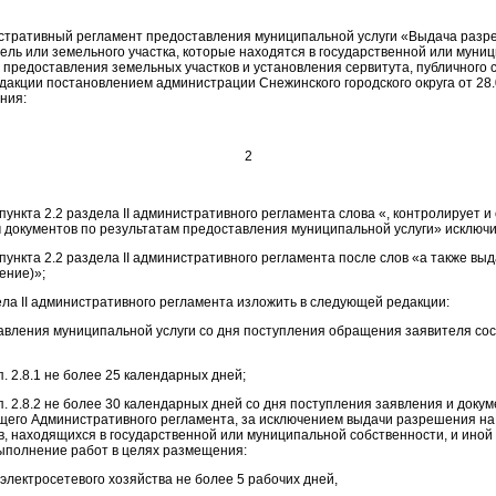
истративный регламент предоставления муниципальной услуги «Выдача разр
ель или земельного участка, которые находятся в государственной или муни
 предоставления земельных участков и установления сервитута, публичного 
дакции постановлением администрации Снежинского городского округа от 28.
ния:
2
) пункта 2.2 раздела II административного регламента слова «, контролирует 
 документов по результатам предоставления муниципальной услуги» исключи
) пункта 2.2 раздела II административного регламента после слов «а также вы
ение)»;
дела II административного регламента изложить в следующей редакции:
тавления муниципальной услуги со дня поступления обращения заявителя сос
п. 2.8.1 не более 25 календарных дней;
 п. 2.8.2 не более 30 календарных дней со дня поступления заявления и докум
ящего Административного регламента, за исключением выдачи разрешения н
в, находящихся в государственной или муниципальной собственности, и ино
ыполнение работ в целях размещения:
и электросетевого хозяйства не более 5 рабочих дней,