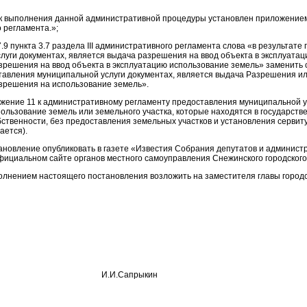
к выполнения данной административной процедуры установлен приложением
 регламента.»;
.7.9 пункта 3.7 раздела III административного регламента слова «в результат
слуги документах, является выдача разрешения на ввод объекта в эксплуата
азрешения на ввод объекта в эксплуатацию использование земель» заменить 
тавления муниципальной услуги документах, является выдача Разрешения и
азрешения на использование земель».
ожение 11 к административному регламенту предоставления муниципальной 
ользование земель или земельного участка, которые находятся в государств
ственности, без предоставления земельных участков и установления сервиту
ается).
ановление опубликовать в газете «Известия Собрания депутатов и админист
фициальном сайте органов местного самоуправления Снежинского городского 
полнением настоящего постановления возложить на заместителя главы городс
о округа И.И.Сапрыкин