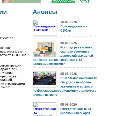
ии
Анонсы
16-01-2026
Присоединяйся к
СВОим!
 внесении
06-08-2026
Роструд разъясняет:
частках,
ных участков и
сколько времени в
асти от 16.03.2021
донорский выходной
должен отдыхать работник с 12-
часовыми сменами?
 реконструкции
лучаев, при
олучение
05-08-2026
торых может
В Челябинской области
ипальной
обсудили наиболее
ании утратившими
актуальные вопросы
ального
по формированию экономики замкнутого
цикла в регионе
05-08-2026
Ответственность за
незаконный оборот