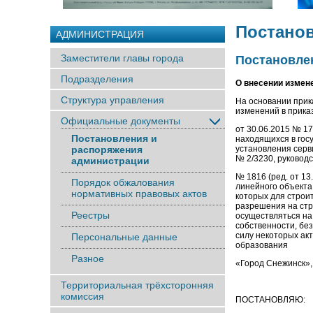
Постано
АДМИНИСТРАЦИЯ
Заместители главы города
Постановлен
Подразделения
О внесении измен
Структура управления
На основании прик
изменений в прика
Официальные документы
от 30.06.2015 № 1
Постановления и
находящихся в гос
распоряжения
установления серв
№ 2/3230, руковод
администрации
№ 1816 (ред. от 13
Порядок обжалования
линейного объекта
нормативных правовых актов
которых для строи
разрешения на стр
Реестры
осуществляться на
собственности, бе
силу некоторых ак
Персональные данные
образования
Разное
«Город Снежинск»,
Территориальная трёхсторонняя
комиссия
ПОСТАНОВЛЯЮ: