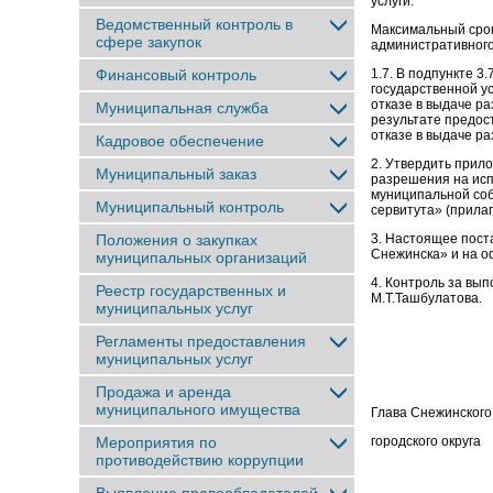
услуги.
Ведомственный контроль в
Максимальный сро
сфере закупок
административного
Финансовый контроль
1.7. В подпункте 3
государственной у
отказе в выдаче р
Муниципальная служба
результате предос
отказе в выдаче р
Кадровое обеспечение
2. Утвердить прил
Муниципальный заказ
разрешения на исп
муниципальной соб
Муниципальный контроль
сервитута» (прилаг
Положения о закупках
3. Настоящее пост
Снежинска» и на о
муниципальных организаций
4. Контроль за вы
Реестр государственных и
М.Т.Ташбулатова.
муниципальных услуг
Регламенты предоставления
муниципальных услуг
Продажа и аренда
муниципального имущества
Глава Снежинского
Мероприятия по
городског
противодействию коррупции