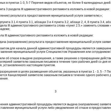
нных в пунктах 1-3, 5-7 Перечня видов объектов, не более 9 календарных дней.
ункта 3 раздела III административного регламента изложить в новой редакции:
вление) результата предоставления муниципальной услуги заявителю;»;
дпункта 3.1.4 пункта 3.1, абзацах 3 и 4 пункта 3.2, абзаце 2, 4, 8 пункта 3.4, а
аздела III административного регламента слова «пункт 2.5.» заменить словами
падеже;
дела III административного регламента изложить в новой редакции:
ача (направление) результата предоставления муниципальной услуги заяв
фактом для начала данной административной процедуры является завершен
тавления муниципальной услуги Специалистом Управления или сотрудником
или об отказе в выдаче разрешения, а также решение о прекращении дейст
елярией заявителю заказным письмом в течение трех рабочих дней со дня ег
я, установленного настоящим пунктом.
азрешения в целях размещения объектов, указанных в пунктах 1 - 3, 5 - 7 П
яется Канцелярией заявителю заказным письмом в течение одного рабочего 
шения.
3
нения административной процедуры является выдача (направление) заявите
ставлении муниципальной услуги либо уведомления об отказе в предоставл