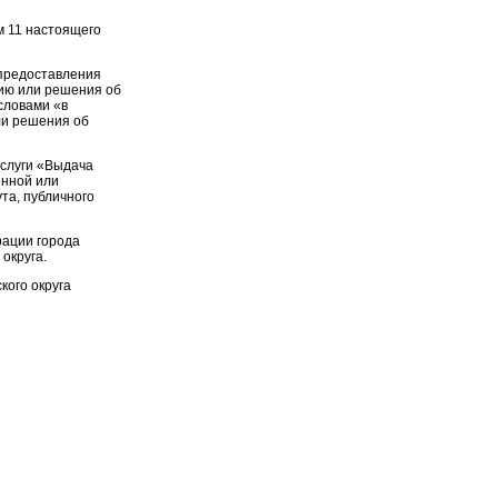
 11 настоящего
е предоставления
цию или решения об
словами «в
ли решения об
услуги «Выдача
енной или
та, публичного
рации города
округа.
кого округа