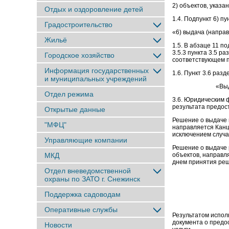
2) объектов, указа
Отдых и оздоровление детей
1.4. Подпункт 6) п
Градостроительство
«6) выдача (напра
Жильё
1.5. В абзаце 11 по
3.5.3 пункта 3.5 р
Городское хозяйство
соответствующем 
Информация государственных
1.6. Пункт 3.6 раз
и муниципальных учреждений
«Выд
Отдел режима
3.6. Юридическим 
результата предос
Открытые данные
Решение о выдаче 
"МФЦ"
направляется Канц
исключением случа
Управляющие компании
Решение о выдаче р
МКД
объектов, направл
днем принятия ре
Отдел вневедомственной
охраны по ЗАТО г. Снежинск
Поддержка садоводам
Оперативные службы
Результатом испол
документа о предо
Новости