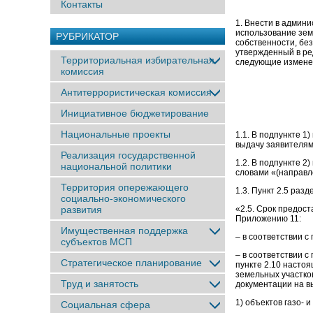
Контакты
1. Внести в админ
использование зем
РУБРИКАТОР
собственности, без
утвержденный в ре
Территориальная избирательная
следующие измене
комиссия
Антитеррористическая комиссия
Инициативное бюджетирование
Национальные проекты
1.1. В подпункте 1
выдачу заявителям
Реализация государственной
1.2. В подпункте 2
национальной политики
словами «(направл
Территория опережающего
1.3. Пункт 2.5 раз
социально-экономического
развития
«2.5. Срок предос
Приложению 11:
Имущественная поддержка
– в соответствии с 
субъектов МСП
– в соответствии с
Стратегическое планирование
пункте 2.10 насто
земельных участко
Труд и занятость
документации на в
1) объектов газо- 
Социальная сфера