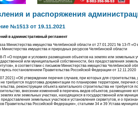
вления и распоряжения администрац
ие №1513 от 19.11.2021
ений в административный регламент
аза Министерства имущества Челябинской области от 27.01.2021 № 13-П «О
з Министерства имущества и природных ресурсов Челябинской области
78-П «О порядке и условиях размещения объектов на землях или земельных у
ударственной или муниципальной собственности, без предоставления земель
итутов», в соответствии с письмом Министерства имущества Челябинской обл
ствуясь постановлением Правительства Российской Федерации от 12.11.2020
.07.2021) «Об утверждении перечня случаев, при которых для строительства,
 не требуется подготовка документации по планировке территории, перечня с
тельства, реконструкции объекта капитального строительства не требуется п
оительство, внесении изменений в перечень видов объектов, размещение ко
 землях или земельных участках, находящихся в государственной или муниц
з предоставления земельных участков и установления сервитутов, и о призн
тов Правительства Российской Федерации», статьями 34 и 39 Устава муницип