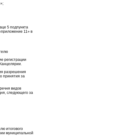
»;
бзаце 5 подпункта
 «приложение 11» в
ителю
ие регистрации
 Канцелярии.
вия разрешения
о принятия за
еречня видов
дня, следующего за
лю итогового
ении муниципальной