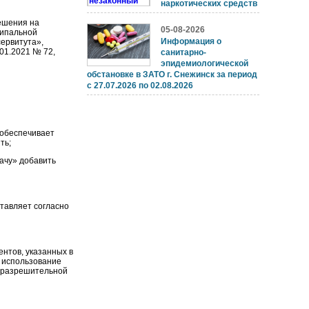
наркотических средств
ешения на
05-08-2026
ципальной
Информация о
сервитута»,
01.2021 № 72,
санитарно-
эпидемиологической
обстановке в ЗАТО г. Снежинск за период
с 27.07.2026 по 02.08.2026
и обеспечивает
ть;
дачу» добавить
тавляет согласно
ентов, указанных в
а использование
й разрешительной