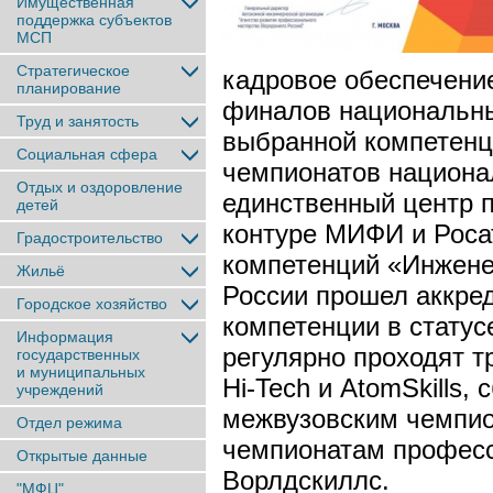
Имущественная
поддержка субъектов
МСП
Стратегическое
кадровое обеспечени
планирование
финалов национальн
Труд и занятость
выбранной компетенц
Социальная сфера
чемпионатов национа
Отдых и оздоровление
единственный центр 
детей
контуре МИФИ и Роса
Градостроительство
компетенций «Инжен
Жильё
России прошел аккре
Городское хозяйство
компетенции в стату
Информация
регулярно проходят т
государственных
и муниципальных
Hi-Tech и AtomSkills
учреждений
межвузовским чемпио
Отдел режима
чемпионатам професс
Открытые данные
Ворлдскиллс.
"МФЦ"