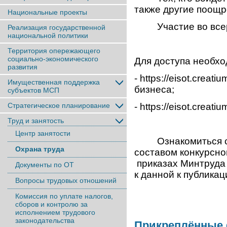
также другие поощр
Национальные проекты
Участие во всеро
Реализация государственной
национальной политики
Территория опережающего
социально-экономического
Для доступа необхо
развития
- https://eisot.creat
Имущественная поддержка
бизнеса;
субъектов МСП
Стратегическое планирование
- https://eisot.creat
Труд и занятость
Центр занятости
Ознакомиться с п
Охрана труда
составом конкурсно
приказах Минтруда
Документы по ОТ
к данной к публикац
Вопросы трудовых отношений
Комиссия по уплате налогов,
сборов и контролю за
исполнением трудового
законодательства
Прикреплённые