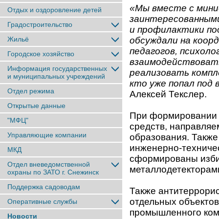
«Мы вместе с мини
Отдых и оздоровление детей
заинтересованными
Градостроительство
и профилактики под
Жильё
обсуждали на коор
педагогов, психоло
Городское хозяйство
взаимодействовать
Информация государственных
реализовать компле
и муниципальных учреждений
кто уже попал под
Отдел режима
Алексей Текслер.
Открытые данные
При формировании 
"МФЦ"
средств, направля
Управляющие компании
образования. Также
инженерно-техничес
МКД
сформированы изби
Отдел вневедомственной
металлодетекторами
охраны по ЗАТО г. Снежинск
Поддержка садоводам
Также антитеррорис
отдельных объектов
Оперативные службы
промышленного ком
Новости