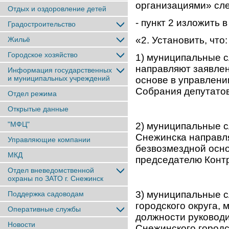
организациями» сл
Отдых и оздоровление детей
- пункт 2 изложить 
Градостроительство
«2. Установить, что:
Жильё
Городское хозяйство
1) муниципальные 
направляют заявлен
Информация государственных
и муниципальных учреждений
основе в управлен
Собрания депутатов
Отдел режима
Открытые данные
"МФЦ"
2) муниципальные 
Снежинска направля
Управляющие компании
безвозмездной осно
МКД
председателю Контр
Отдел вневедомственной
охраны по ЗАТО г. Снежинск
3) муниципальные 
Поддержка садоводам
городского округа
Оперативные службы
должности руковод
Новости
Снежинского городс