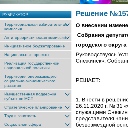
Решение №157 
РУБРИКАТОР
Территориальная избирательная
О
внесении измен
комиссия
Собрания депутат
Антитеррористическая комиссия
городского округа о
Инициативное бюджетирование
Руководствуясь Уст
Национальные проекты
Снежинск», Собрани
Реализация государственной
национальной политики
Территория опережающего
РЕШАЕТ:
социально-экономического
развития
Имущественная поддержка
субъектов МСП
1. Внести в решени
26.11.2020 г. № 31
Стратегическое планирование
служащими Снежинс
Труд и занятость
представителя нани
безвозмездной осн
Социальная сфера