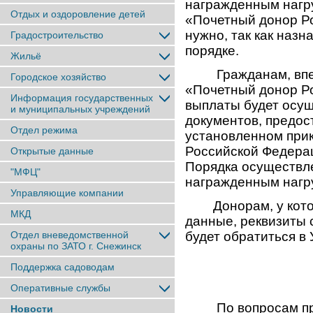
награжденным нагр
Отдых и оздоровление детей
«Почетный донор Р
нужно, так как наз
Градостроительство
порядке.
Жильё
Гражданам, вперв
Городское хозяйство
«Почетный донор Р
Информация государственных
выплаты будет осущ
и муниципальных учреждений
документов, предос
Отдел режима
установленном при
Российской Федерац
Открытые данные
Порядка осуществл
"МФЦ"
награжденным нагр
Управляющие компании
Донорам, у которы
МКД
данные, реквизиты 
Отдел вневедомственной
будет обратиться в
охраны по ЗАТО г. Снежинск
Поддержка садоводам
Оперативные службы
По вопросам пред
Новости