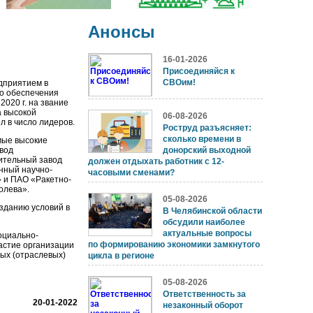
Анонсы
16-01-2026
Присоединяйся к
СВОим!
дприятием в
го обеспечения
2020 г. на звание
 высокой
06-08-2026
 в число лидеров.
Роструд разъясняет:
сколько времени в
мые высокие
вод
донорский выходной
ительный завод
должен отдыхать работник с 12-
нный научно-
часовыми сменами?
» и ПАО «Ракетно-
олева».
05-08-2026
зданию условий в
В Челябинской области
обсудили наиболее
актуальные вопросы
оциально-
по формированию экономики замкнутого
астие организации
ых (отраслевых)
цикла в регионе
05-08-2026
Ответственность за
20-01-2022
незаконный оборот