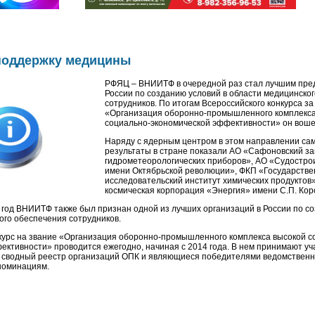
 поддержку медицины
РФЯЦ – ВНИИТФ в очередной раз стал лучшим пре
России по созданию условий в области медицинско
сотрудников. По итогам Всероссийского конкурса за 
«Организация оборонно-промышленного комплекса
социально-экономической эффективности» он вошел
Наряду с ядерным центром в этом направлении са
результаты в стране показали АО «Сафоновский за
гидрометеорологических приборов», АО «Судостро
имени Октябрьской революции», ФКП «Государстве
исследовательский институт химических продуктов
космическая корпорация «Энергия» имени С.П. Кор
 год ВНИИТФ также был признан одной из лучших организаций в России по со
ого обеспечения сотрудников.
курс на звание «Организация оборонно-промышленного комплекса высокой с
ективности» проводится ежегодно, начиная с 2014 года. В нем принимают уч
 сводный реестр организаций ОПК и являющиеся победителями ведомственн
 номинациям.