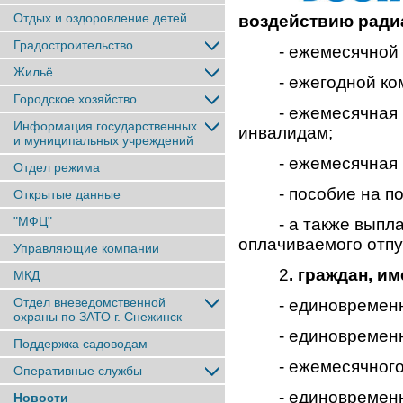
Отдых и оздоровление детей
воздействию ради
Градостроительство
- ежемесячной ко
Жильё
- ежегодной компе
Городское хозяйство
- ежемесячная ко
Информация государственных
инвалидам;
и муниципальных учреждений
- ежемесячная ко
Отдел режима
- пособие на пог
Открытые данные
"МФЦ"
- а также выплаты
оплачиваемого отпу
Управляющие компании
2
. граждан, и
МКД
Отдел вневедомственной
- единовременных
охраны по ЗАТО г. Снежинск
- единовременное
Поддержка садоводам
- ежемесячного по
Оперативные службы
- единовременное
Новости