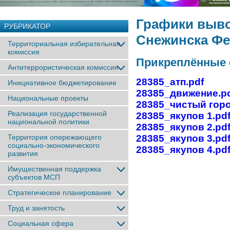
Графики вывоз
РУБРИКАТОР
Снежинска Ф
Территориальная избирательная
комиссия
Прикреплённые
Антитеррористическая комиссия
28385_атп.pdf
Инициативное бюджетирование
28385_движение.p
Национальные проекты
28385_чистый горо
Реализация государственной
28385_якупов 1.pd
национальной политики
28385_якупов 2.pd
28385_якупов 3.pd
Территория опережающего
социально-экономического
28385_якупов 4.pd
развития
Имущественная поддержка
субъектов МСП
Стратегическое планирование
Труд и занятость
Социальная сфера