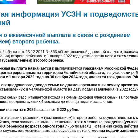
ная информация УСЗН и подведомст
ний
 о ежемесячной выплате в связи с рождением
ем) второго ребенка.
ой области от 23.12.2021 № 863 «О ежемесячной денежной выплате, назнача
ения) второго ребенка» с 1 января 2022 года установлена
новая ежемесячн
 (усыновлением) второго ребенка.
ежная выплата назначается
и выплачивается
гражданам Российской Федер
регистрированным на территории Челябинской области,
в случае
если реб
ая с 1 января 2022 года по 30 ноября 2024 года, является гражданином РФ
 среднедушевого дохода семьи не должен превышать величину прожито
 установленную в Челябинской области на дату подачи заявления (в 2022 году
од семьи рассчитывается исходя из суммы доходов членов семьи за послед
яцев,
предшествующих 4 месяцам до месяца подачи заявления.
ой выплаты в 2022
составляет
6 222 рубля.
та в связи с рождением (усыновлением) второго ребенка осуществляется
с 
бенка,
если заявление подано не позднее
трех месяцев
с рождения (усынов
ния ребенком возраста одного года
либо по месяц истечения срока действ
ых случаях ежемесячная выплата осуществляется
с месяца подачи заявлени