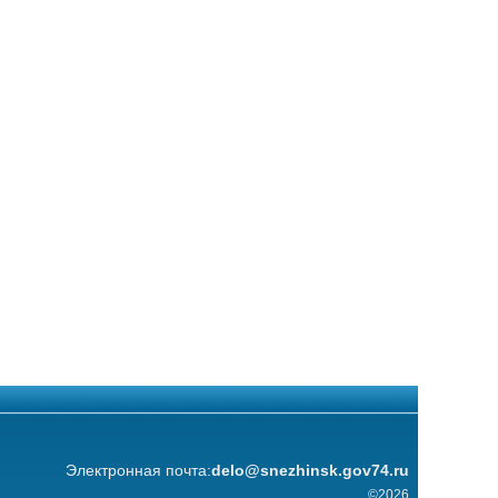
Электронная почта:
delo@snezhinsk.gov74.ru
©2026