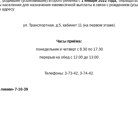
 родившие (усыновившие) второго ребенка с
1 января 2022 года,
обращатьс
 населения для назначения ежемесячной выплаты в связи с рождением (ус
 адресу:
ул. Транспортная, д.5, кабинет 11 (на первом этаже)
Часы приёма:
понедельник и четверг с 8.30 по 17.30
перерыв на обед с 12.00 до 13.00.
Телефоны: 3-73-42, 3-74-42.
линии» 7-10-39