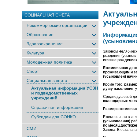
Актуаль
СОЦИАЛЬНАЯ СФЕРА
учрежде
Некоммерческие организации
Информация
Образование
(усыновлени
Здравоохранение
Законом Челябинск
Культура
рождения (усыновл
связи с рождением
Молодежная политика
Ежемесячная ден
Спорт
проживающим и за
(усыновлен) начин
Социальная защита
Кроме того,
размер
Актуальная информация УСЗН
душу населения
,
и подведомственных
Среднедушевой дох
учреждений
календарных мес
Справочная информация
Размер ежемесячн
Субсидии для СОНКО
Ежемесячная выпла
(усыновления) ре
по месяц достиже
СМИ
Закона. В остальн