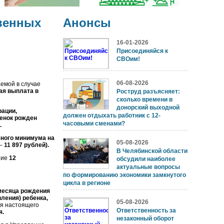
венных
Анонсы
16-01-2026
Присоединяйся к
СВОим!
06-08-2026
емой в случае
ая выплата в
Роструд разъясняет:
сколько времени в
донорский выходной
ации,
должен отдыхать работник с 12-
енок рожден
часовыми сменами?
.
чного минимума на
05-08-2026
 –
11 897 рублей).
В Челябинской области
ние
12
обсудили наиболее
актуальные вопросы
по формированию экономики замкнутого
цикла в регионе
месяца рождения
ления) ребенка,
05-08-2026
ия настоящего
Ответственность за
я.
незаконный оборот