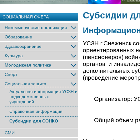
Субсидии д
СОЦИАЛЬНАЯ СФЕРА
Некоммерческие организации
Информацион
Образование
УСЗН г.Снежинск со
Здравоохранение
ориентированных н
Культура
(пенсионеров) войн
органов и инвалидо
Молодежная политика
дополнительных су
Спорт
(проведение меропр
Социальная защита
Актуальная информация УСЗН и
подведомственных
Организатор: У
учреждений
Справочная информация
Общий объем ра
Субсидии для СОНКО
СМИ