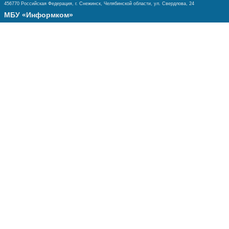
456770 Российская Федерация, г. Снежинск, Челябинской области, ул. Свердлова, 24
МБУ «Информком»