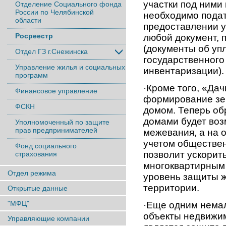
участки под ними
Отделение Социального фонда
России по Челябинской
необходимо подат
области
предоставлении 
Росреестр
любой документ,
(документы об уп
Отдел ГЗ г.Снежинска
государственного 
Управление жилья и социальных
инвентаризации).
программ
·Кроме того, «Да
Финансовое управление
формирование зе
ФСКН
домом. Теперь об
домами будет воз
Уполномоченный по защите
прав предпринимателей
межевания, а на 
учетом обществе
Фонд социального
позволит ускорит
страхования
многоквартирным 
Отдел режима
уровень защиты 
территории.
Открытые данные
"МФЦ"
·Еще одним нема
объекты недвижим
Управляющие компании