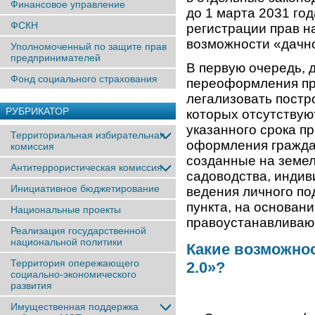
Финансовое управление
до 1 марта 2031 г
ФСКН
регистрации прав н
возможности «дачн
Уполномоченный по защите прав
предпринимателей
В первую очередь, 
Фонд социального страхования
переоформления пра
легализовать постр
РУБРИКАТОР
которых отсутствую
указанного срока п
Территориальная избирательная
оформления гражда
комиссия
созданные на земел
Антитеррористическая комиссия
садоводства, индив
Инициативное бюджетирование
ведения личного по
пункта, на основани
Национальные проекты
правоустанавливающ
Реализация государственной
национальной политики
Какие возможнос
Территория опережающего
2.0»?
социально-экономического
развития
Имущественная поддержка