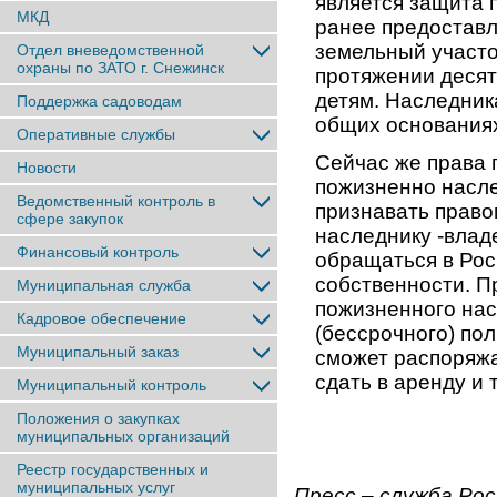
является защита 
МКД
ранее предоставл
земельный участо
Отдел вневедомственной
охраны по ЗАТО г. Снежинск
протяжении десятк
детям. Наследник
Поддержка садоводам
общих основаниях
Оперативные службы
Сейчас же права 
Новости
пожизненно насле
Ведомственный контроль в
признавать право
сфере закупок
наследнику -владе
Финансовый контроль
обращаться в Рос
собственности. П
Муниципальная служба
пожизненного нас
Кадровое обеспечение
(бессрочного) по
Муниципальный заказ
сможет распоряжа
сдать в аренду и т
Муниципальный контроль
Положения о закупках
муниципальных организаций
Реестр государственных и
муниципальных услуг
Пресс – служба Ро