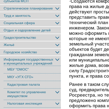
·Создаются комф
субъектов МСП
права на жилые д
Стратегическое планирование
действуют просты
Труд и занятость
представить прав
технический план
Социальная сфера
инженером. Закон
Отдых и оздоровление детей
можно оформить в
Градостроительство
которые не имею
земельный участо
Жильё
объектов будет д
Городское хозяйство
гражданам земель
Информация государственных
или муниципально
и муниципальных учреждений
жилые дома, возв
МБУ "ОМОС"
силу Градостроит
пункта, и права с
МКУ «УГХ СГО»
Ранее в таком сл
Кадастровая палата
суд, предваритель
Комитет по управлению
Росреестра, но т
имуществом
предложено комп
Налоговая инспекция
оформить права 