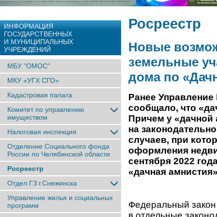
Росреестр
ИНФОРМАЦИЯ
ГОСУДАРСТВЕННЫХ
И МУНИЦИПАЛЬНЫХ
Новые возмож
УЧРЕЖДЕНИЙ
земельные уч
МБУ "ОМОС"
дома по «Дачн
МКУ «УГХ СГО»
Кадастровая палата
Ранее Управление 
сообщало, что «да
Комитет по управлению
имуществом
Причем у «дачной 
на законодательно
Налоговая инспекция
случаев, при кот
Отделение Социального фонда
оформления недвиж
России по Челябинской области
сентября 2022 год
Росреестр
«дачная амнистия»
Отдел ГЗ г.Снежинска
Управление жилья и социальных
Федеральный закон 
программ
в отдельные закон