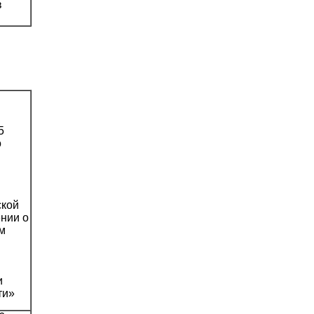
в
5
о
ской
ении о
м
и
ти»