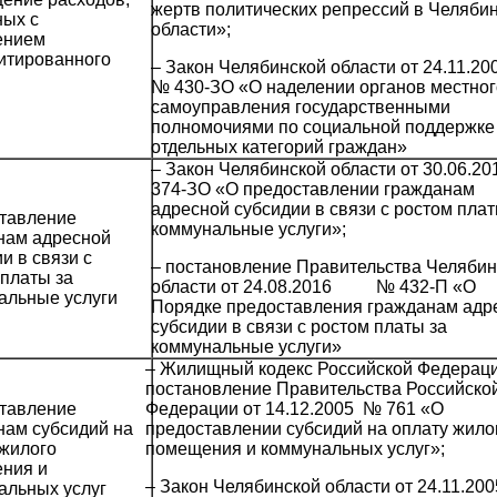
жертв политических репрессий в Челяби
ных с
области»;
ением
итированного
– Закон Челябинской области от 24.11.20
№ 430-ЗО «О наделении органов местног
самоуправления государственными
полномочиями по социальной поддержке
отдельных категорий граждан»
– Закон Челябинской области от 30.06.2
374-ЗО «О предоставлении гражданам
адресной субсидии в связи с ростом плат
тавление
коммунальные услуги»;
нам адресной
и в связи с
– постановление Правительства Челябин
 платы за
области от 24.08.2016 № 432-П «О
альные услуги
Порядке предоставления гражданам адр
субсидии в связи с ростом платы за
коммунальные услуги»
– Жилищный кодекс Российской Федераци
постановление Правительства Российско
тавление
Федерации от 14.12.2005 № 761 «О
нам субсидий на
предоставлении субсидий на оплату жило
 жилого
помещения и коммунальных услуг»;
ния и
– Закон Челябинской области от 24.11.200
альных услуг