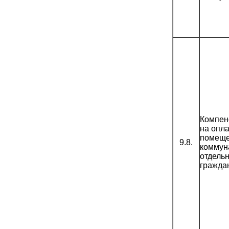
Компен
на опл
помеще
9.8.
коммун
отдель
гражда