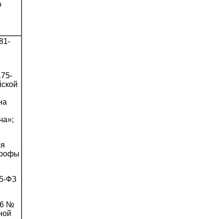
о
81-
75-
йской
на
ча»;
ся
трофы
5-ФЗ
96 №
ной