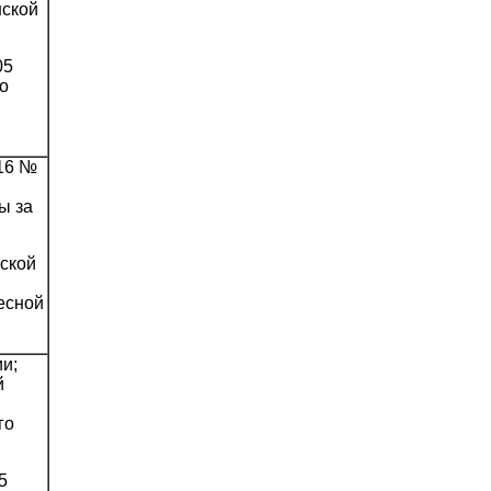
нской
05
о
016 №
ы за
ской
есной
и;
й
го
5