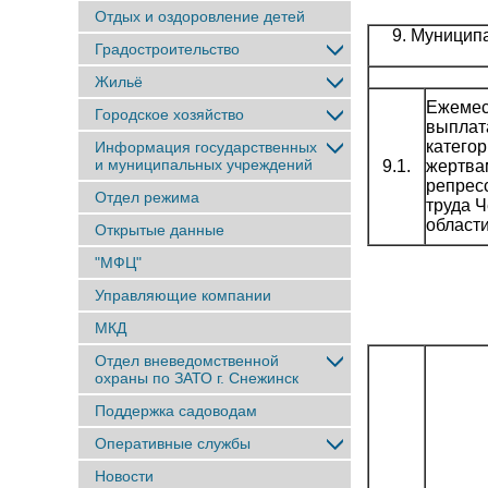
Отдых и оздоровление детей
9. Муницип
Градостроительство
Жильё
Ежемес
Городское хозяйство
выплат
категор
Информация государственных
и муниципальных учреждений
9.1.
жертва
репрес
Отдел режима
труда 
области
Открытые данные
"МФЦ"
Управляющие компании
МКД
Отдел вневедомственной
охраны по ЗАТО г. Снежинск
Поддержка садоводам
Оперативные службы
Новости