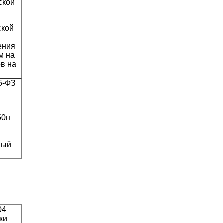
ской
ской
ения
м на
ов на
5-ФЗ
50н
ный
04
ки