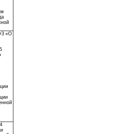
О
ам
да
жной
ФЗ «О
5
о
ации
ации
енной
4
ки