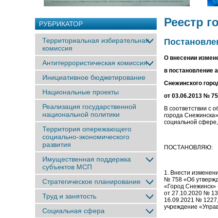
Реестр г
РУБРИКАТОР
Территориальная избирательная
Постановлен
комиссия
О внесении измен
Антитеррористическая комиссия
в постановление 
Инициативное бюджетирование
Снежинского город
Национальные проекты
от 03.06.2013 № 7
Реализация государственной
В соответствии с 
национальной политики
города Снежинска»
социальной сфере,
Территория опережающего
социально-экономического
развития
ПОСТАНОВЛЯЮ:
Имущественная поддержка
субъектов МСП
1. Внести изменен
№ 758 «Об утвержд
Стратегическое планирование
«Город Снежинск» 
от 27.10.2020 № 13
Труд и занятость
16.09.2021 № 1227
учреждение «Управ
Социальная сфера