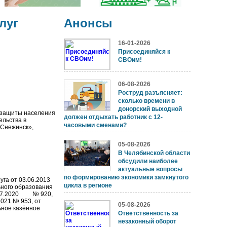
луг
Анонсы
16-01-2026
Присоединяйся к
СВОим!
06-08-2026
Роструд разъясняет:
сколько времени в
донорский выходной
 защиты населения
должен отдыхать работник с 12-
ельства в
часовыми сменами?
 Снежинск»,
05-08-2026
В Челябинской области
обсудили наиболее
актуальные вопросы
по формированию экономики замкнутого
га от 03.06.2013
цикла в регионе
ьного образования
27.07.2020 № 920,
2021 № 953, от
05-08-2026
ьное казённое
Ответственность за
незаконный оборот