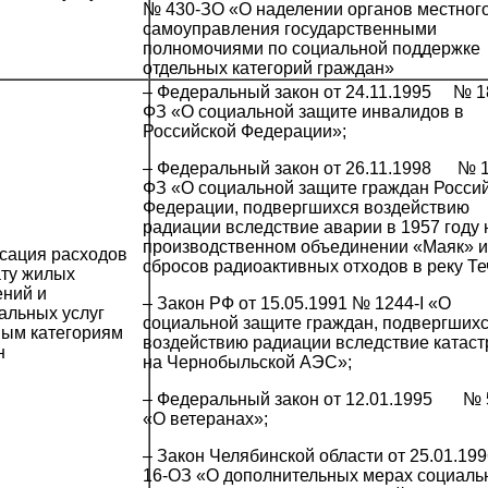
№ 430-ЗО «О наделении органов местног
самоуправления государственными
полномочиями по социальной поддержке
отдельных категорий граждан»
– Федеральный закон от 24.11.1995 № 1
ФЗ «О социальной защите инвалидов в
Российской Федерации»;
– Федеральный закон от 26.11.1998 № 1
ФЗ «О социальной защите граждан Росси
Федерации, подвергшихся воздействию
радиации вследствие аварии в 1957 году 
производственном объединении «Маяк» и
сация расходов
сбросов радиоактивных отходов в реку Те
ату жилых
ний и
– Закон РФ от 15.05.1991 № 1244-I «О
альных услуг
социальной защите граждан, подвергших
ным категориям
воздействию радиации вследствие катас
н
на Чернобыльской АЭС»;
– Федеральный закон от 12.01.1995 № 
«О ветеранах»;
– Закон Челябинской области от 25.01.19
16-ОЗ «О дополнительных мерах социаль