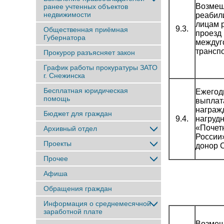
Возме
ранее учтенныx объектов
недвижимости
реабил
лицам 
9.3.
Общественная приёмная
проезд
Губернатора
междуг
трансп
Прокурор разъясняет закон
График работы прокуратуры ЗАТО
г. Снежинска
Бесплатная юридическая
Ежегод
помощь
выплат
награж
Бюджет для граждан
9.4.
нагруд
«Почет
Архивный отдел
России
Проекты
донор 
Прочее
Афиша
Обращения граждан
Информация о среднемесячной
заработной плате
Возмещ