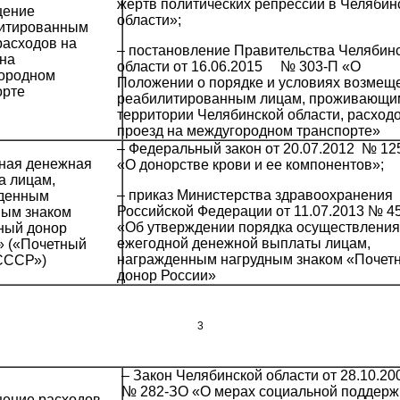
жертв политических репрессий в Челябин
щение
области»;
итированным
расходов на
– постановление Правительства Челябин
 на
области от 16.06.2015 № 303-П «О
ородном
Положении о порядке и условиях возмещ
орте
реабилитированным лицам, проживающи
территории Челябинской области, расход
проезд на междугородном транспорте»
– Федеральный закон от 20.07.2012 № 12
ная денежная
«О донорстве крови и ее компонентов»;
а лицам,
– приказ Министерства здравоохранения
денным
Российской Федерации от 11.07.2013 № 4
ным знаком
«Об утверждении порядка осуществления
ный донор
ежегодной денежной выплаты лицам,
» («Почетный
награжденным нагрудным знаком «Почет
СССР»)
донор России»
3
– Закон Челябинской области от 28.10.20
№ 282-ЗО «О мерах социальной поддерж
ение расходов,