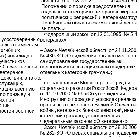
области от 01.08.2012 № 403-П «
Положении о порядке предоставления
отдельным категориям ветеранов, жертв
политических репрессий и ветеранам тру
Челябинской области ежемесячной дене
выплаты»;
– Федеральный закон от 12.01.1995 № 5-
 удостоверений о
ветеранах»;
на льготы членам
погибших
– Закон Челябинской области от 24.11.200
их) инвалидов
№ 430-ЗО «О наделении органов местног
 участников
самоуправления государственными
й Отечественной
полномочиями по социальной поддержке
 ветеранов
отдельных категорий граждан»;
действий, а также
– постановление Министерства труда и
служащих,
социального развития Российской Федер
ивших военную
от 11.10.2000 № 69 «Об утверждении
 по призыву и
Инструкции о порядке и условиях реализ
их при
прав и льгот ветеранов Великой Отечеств
ении
войны, ветеранов боевых действий, иных
ностей военной
категорий граждан, установленных
Федеральным законом «О ветеранах»
– Закон Челябинской области от 28.10.200
№ 282-ЗО «О мерах социальной поддерж