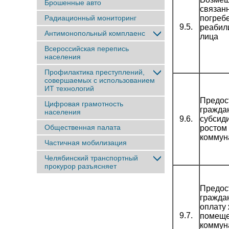
Брошенные авто
связан
Радиационный мониторинг
погреб
9.5.
реабил
Антимонопольный комплаенс
лица
Всероссийская перепись
населения
Профилактика преступлений,
совершаемых с использованием
ИТ технологий
Предос
Цифровая грамотность
гражда
населения
9.6.
субсиди
Общественная палата
ростом
коммун
Частичная мобилизация
Челябинский транспортный
прокурор разъясняет
Предос
гражда
оплату
9.7.
помеще
коммун