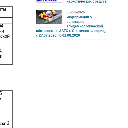
наркотических средств
иты
05-08-2026
Информация о
санитарно-
04
эпидемиологической
ки
обстановке в ЗАТО г. Снежинск за период
с 27.07.2026 по 02.08.2026
нской
4
ки
5
о
ской