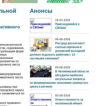
льной
Анонсы
16-01-2026
Присоединяйся к
мативного
СВОим!
06-08-2026
Роструд разъясняет:
твенном контроле
сколько времени в
отке, содержанию,
донорский выходной
ктуализации форм
енных
должен отдыхать работник с 12-
 казенным
часовыми сменами?
ероприятие по
ерочного листа
05-08-2026
В Челябинской области
самоуправления
обсудили наиболее
оверочного листа
актуальные вопросы
по формированию экономики замкнутого
цикла в регионе
льзованы при
ородского округа.
о ознакомиться по
05-08-2026
Ответственность за
ного правового
незаконный оборот