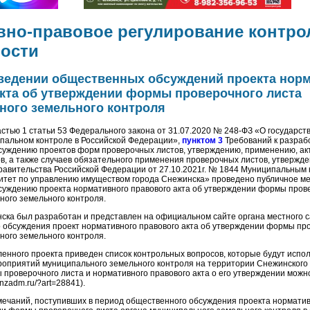
вно-правовое регулирование контро
ности
оведении общественных обсуждений проекта нор
акта об утверждении формы проверочного листа
ного земельного контроля
астью 1 статьи 53 Федерального закона от 31.07.2020 № 248-ФЗ «О государс
ипальном контроле в Российской Федерации»,
пунктом 3
Требований к разраб
уждению проектов форм проверочных листов, утверждению, применению, а
в, а также случаев обязательного применения проверочных листов, утвержд
авительства Российской Федерации от 27.10.2021г. № 1844 Муниципальным
тет по управлению имуществом города Снежинска» проведено публичное м
уждению проекта нормативного правового акта об утверждении формы пров
ного земельного контроля.
ска был разработан и представлен на официальном сайте органа местного 
 обсуждения проект нормативного правового акта об утверждении формы пр
ного земельного контроля.
ленного проекта приведен список контрольных вопросов, которые будут испо
оприятий муниципального земельного контроля на территории Снежинского г
 проверочного листа и нормативного правового акта о его утверждении можн
snzadm.ru/?art=28841).
ечаний, поступивших в период общественного обсуждения проекта норматив