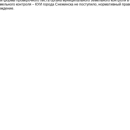
ии формы проверочного листа органа муниципального земельного контроля в 
мельного контроля – КУИ города Снежинска не поступило, нормативный прав
рждение.