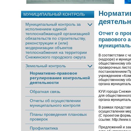
Нормати
МУНИЦИПАЛЬНЫЙ КОНТРОЛЬ
деятель
Муниципальный контроль за
исполнением единой
Отчет о пр
теплоснабжающей организацией
обязательств по строительству,
правового 
реконструкции и (или)
муниципаль
модернизации объектов
теплоснабжения на территории
В соответствии с ч
Снежинского городского округа
(надзоре) и муниц
общественному обс
Земельный контроль
проверочных листо
постановлением Пр
Нормативно-правовое
учреждением «Коми
регулирование контрольной
общественному обс
деятельности
органа муниципаль
Обратная связь
КУИ города Снежин
для общественного
органа муниципаль
Отчеты об осуществлении
муниципального контроля
В рамках представ
осуществлении мер
Планы проведения плановых
(С проектом формы
проверок
ссылке: http://www.
Предложений и зам
Профилактика