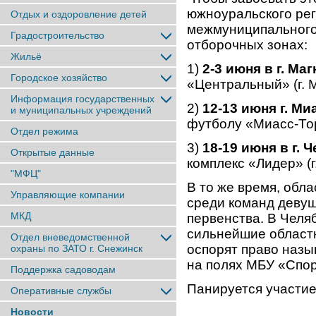
южноуральского рег
Отдых и оздоровление детей
межмуниципального 
Градостроительство
отборочных зонах:
Жильё
1)
2-3 июня в г. Ма
Городское хозяйство
«Центральный» (г. М
Информация государственных
2)
12-13 июня г. Ми
и муниципальных учреждений
футболу «Миасс-Торп
Отдел режима
3)
18-19 июня в г. 
Открытые данные
комплекс «Лидер» (г
"МФЦ"
В то же время, обл
Управляющие компании
среди команд девуш
МКД
первенства. В Челяб
сильнейшие област
Отдел вневедомственной
оспорят право назы
охраны по ЗАТО г. Снежинск
на полях МБУ «Спор
Поддержка садоводам
Панируется участие
Оперативные службы
Новости