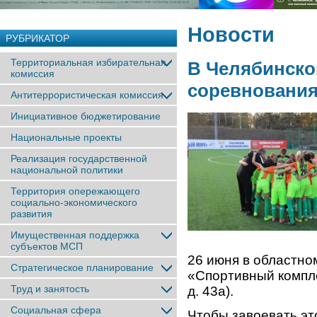
Новости
РУБРИКАТОР
Территориальная избирательная
В Челябинско
комиссия
соревнования
Антитеррористическая комиссия
Инициативное бюджетирование
Национальные проекты
Реализация государственной
национальной политики
Территория опережающего
социально-экономического
развития
Имущественная поддержка
субъектов МСП
26 июня в областно
Стратегическое планирование
«Спортивный компле
Труд и занятость
д. 43а).
Социальная сфера
Чтобы завоевать э