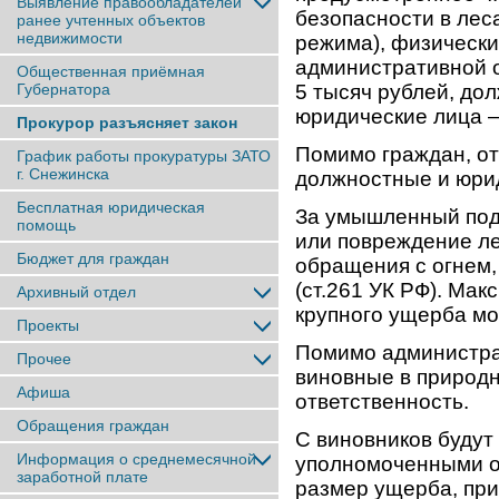
Выявление правообладателей
безопасности в лес
ранее учтенныx объектов
недвижимости
режима), физически
административной о
Общественная приёмная
Губернатора
5 тысяч рублей, дол
юридические лица –
Прокурор разъясняет закон
Помимо граждан, от
График работы прокуратуры ЗАТО
г. Снежинска
должностные и юри
Бесплатная юридическая
За умышленный под
помощь
или повреждение л
Бюджет для граждан
обращения с огнем,
(ст.261 УК РФ). Ма
Архивный отдел
крупного ущерба мо
Проекты
Помимо администрат
Прочее
виновные в природн
Афиша
ответственность.
Обращения граждан
С виновников будут
Информация о среднемесячной
уполномоченными о
заработной плате
размер ущерба, при