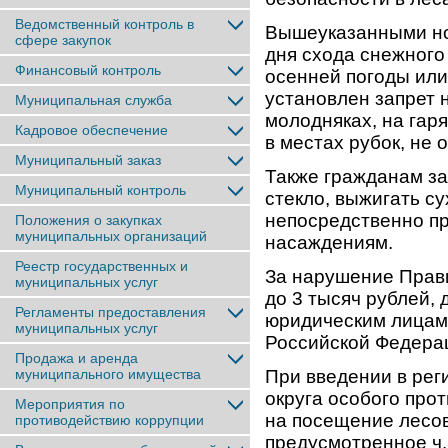
Ведомственный контроль в
Вышеуказанными но
сфере закупок
дня схода снежного
Финансовый контроль
осенней погоды или
установлен запрет 
Муниципальная служба
молодняках, на гаря
Кадровое обеспечение
в местах рубок, не
Муниципальный заказ
Также гражданам за
Муниципальный контроль
стекло, выжигать су
непосредственно п
Положения о закупках
муниципальных организаций
насаждениям.
Реестр государственных и
За нарушение Прави
муниципальных услуг
до 3 тысяч рублей, 
Регламенты предоставления
юридическим лицам –
муниципальных услуг
Российской Федера
Продажа и аренда
муниципального имущества
При введении в рег
округа особого про
Мероприятия по
на посещение лесо
противодействию коррупции
предусмотренное ч.