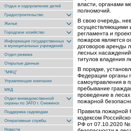
власти, органами м
Отдых и оздоровление детей
полномочий.
Градостроительство
В свою очередь, н
Жильё
осуществляющими и
Городское хозяйство
регламента и проек
пожаров является о
Информация государственных
и муниципальных учреждений
договоров аренды л
лесных насаждений,
Отдел режима
титулов владения л
Открытые данные
В порядке, устано
"МФЦ"
Федерации органы г
Управляющие компании
самоуправления в п
пребывание граждан
МКД
проведение в лесах
Отдел вневедомственной
пожарной безопасн
охраны по ЗАТО г. Снежинск
Правила пожарной 
Поддержка садоводам
кодексом Российск
Оперативные службы
РФ от 07.10.2020 
Новости
безопасности в леса