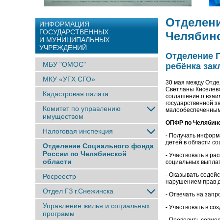
Отделени
ИНФОРМАЦИЯ
ГОСУДАРСТВЕННЫХ
Челябинс
И МУНИЦИПАЛЬНЫХ
УЧРЕЖДЕНИЙ
Отделение 
МБУ "ОМОС"
ребёнка зак
МКУ «УГХ СГО»
30 мая между Отде
Светланы Киселево
Кадастровая палата
соглашение о взаи
государственной з
Комитет по управлению
малообеспеченным 
имуществом
ОПФР по Челябинс
Налоговая инспекция
- Получать информ
детей в области с
Отделение Социального фонда
России по Челябинской
- Участвовать в р
области
социальных выплат
- Оказывать содей
Росреестр
нарушением прав д
Отдел ГЗ г.Снежинска
- Отвечать на зап
Управление жилья и социальных
- Участвовать в со
программ