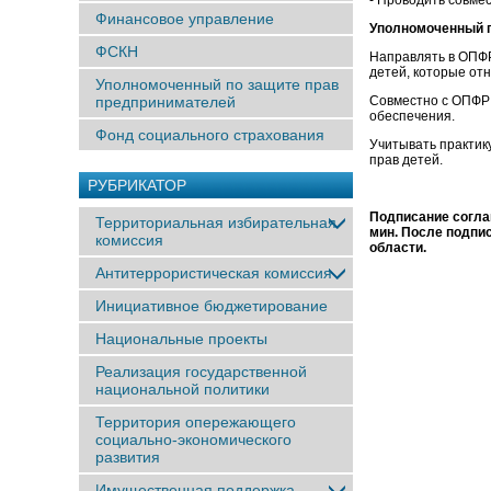
- Проводить совме
Финансовое управление
Уполномоченный п
ФСКН
Направлять в ОПФР
детей, которые от
Уполномоченный по защите прав
предпринимателей
Совместно с ОПФР 
обеспечения.
Фонд социального страхования
Учитывать практи
прав детей.
РУБРИКАТОР
Подписание соглаш
Территориальная избирательная
мин. После подпи
комиссия
области.
Антитеррористическая комиссия
Инициативное бюджетирование
Национальные проекты
Реализация государственной
национальной политики
Территория опережающего
социально-экономического
развития
Имущественная поддержка