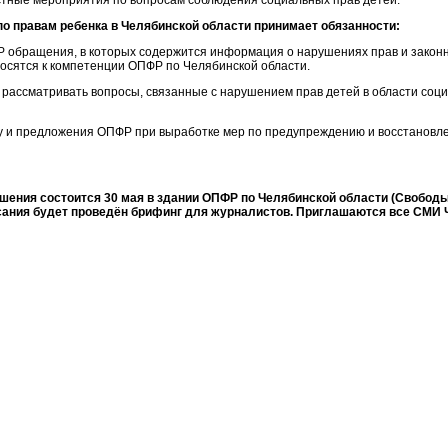
стные мероприятия по вопросам соблюдения социальных прав детей.
о правам ребенка в Челябинской области принимает обязанности:
 обращения, в которых содержится информация о нарушениях прав и закон
носятся к компетенции ОПФР по Челябинской области.
рассматривать вопросы, связанные с нарушением прав детей в области соц
ку и предложения ОПФР при выработке мер по предупреждению и восстанов
ения состоится 30 мая в здании ОПФР по Челябинской области (Свободы –
сания будет проведён брифинг для журналистов. Приглашаются все СМИ 