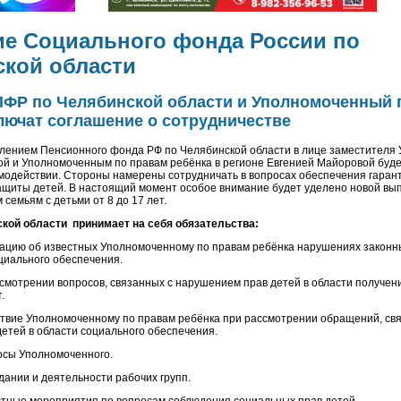
е Социального фонда России по
кой области
ПФР по Челябинской области и Уполномоченный 
лючат соглашение о сотрудничестве
лением Пенсионного фонда РФ по Челябинской области в лице заместителя
й и Уполномоченным по правам ребёнка в регионе Евгенией Майоровой буд
модействии. Стороны намерены сотрудничать в вопросах обеспечения гаран
ащиты детей. В настоящий момент особое внимание будет уделено новой вы
семьям с детьми от 8 до 17 лет.
кой области принимает на себя обязательства:
ацию об известных Уполномоченному по правам ребёнка нарушениях законн
оциального обеспечения.
ассмотрении вопросов, связанных с нарушением прав детей в области получен
.
ствие Уполномоченному по правам ребёнка при рассмотрении обращений, св
етей в области социального обеспечения.
росы Уполномоченного.
здании и деятельности рабочих групп.