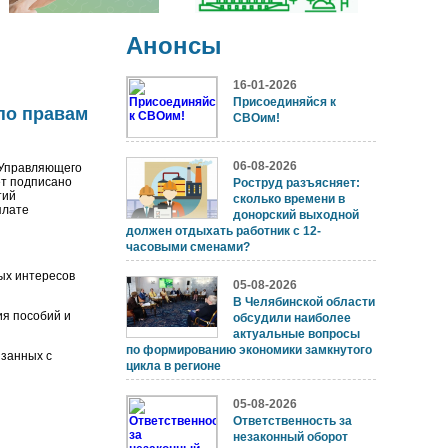
Анонсы
16-01-2026
Присоединяйся к
по правам
СВОим!
06-08-2026
 Управляющего
ет подписано
Роструд разъясняет:
тий
сколько времени в
плате
донорский выходной
должен отдыхать работник с 12-
часовыми сменами?
ых интересов
05-08-2026
В Челябинской области
ия пособий и
обсудили наиболее
актуальные вопросы
по формированию экономики замкнутого
язанных с
цикла в регионе
05-08-2026
Ответственность за
незаконный оборот