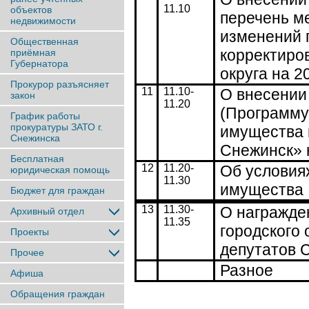
11.10
объектов
перечень м
недвижимости
изменений 
Общественная
корректиро
приёмная
Губернатора
округа на 2
Прокурор разъясняет
11
11.10-
О внесении
закон
11.20
(Программу
График работы
прокуратуры ЗАТО г.
имущества 
Снежинска
Снежинск» 
Бесплатная
12
11.20-
Об условия
юридическая помощь
11.30
имущества
Бюджет для граждан
13
11.30-
О награжде
Архивный отдел
11.35
городского
Проекты
депутатов С
Прочее
Разное
Афиша
Обращения граждан