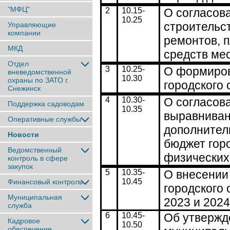
"МФЦ"
2
10.
15
-
О согласов
1
0
.25
строительс
Управляющие
компании
ремонтов, 
МКД
средств мес
Отдел
3
1
0
.25-
О формиров
вневедомственной
1
0
.30
охраны по ЗАТО г.
городского 
Снежинск
4
10.30-
О согласов
Поддержка садоводам
10.35
выравниван
Оперативные службы
дополнител
Новости
бюджет горо
Ведомственный
физических
контроль в сфере
закупок
5
1
0
.35-
О внесении
1
0
.4
5
Финансовый контроль
городского 
Муниципальная
2023 и 2024
служба
6
10.4
5
-
Об утвержд
Кадровое
10.50
обеспечение