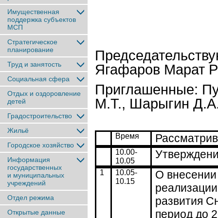
Имущественная
поддержка субъектов
МСП
Стратегическое
планирование
Председательству
Труд и занятость
Ягафаров Марат 
Социальная сфера
Приглашенные: Пул
Отдых и оздоровление
М.Т., Шарыгин Д.А
детей
Градостроительство
Жильё
Время
Рассматрив
Городское хозяйство
10.00-
Утверждени
Информация
10.05
государственных
1
10.05-
О внесении
и муниципальных
10.15
учреждений
реализации
Отдел режима
развития Сн
период до 2
Открытые данные