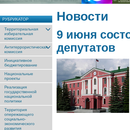
Новости
РУБРИКАТОР
Территориальная
9 июня сост
избирательная
комиссия
депутатов
Антитеррористическая
комиссия
Инициативное
бюджетирование
Национальные
проекты
Реализация
государственной
национальной
политики
Территория
опережающего
социально-
экономического
развития