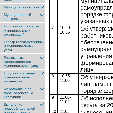
муниципаль
самоуправл
Муниципальный заказ
порядке фо
Муниципальный
контроль
указанных 
Положения о закупках
7
10.50-
Об утвержд
муниципальных
10.55
организаций
работников
обеспечени
Реестр государственных
и муниципальных
самоуправл
услуг
управления
Регламенты
предоставления
формирован
муниципальных услуг
лиц»
Продажа и аренда
8
10.55-
Об утвержд
муниципального
11.00
имущества
лиц, замещ
Мероприятия по
порядке фо
противодействию
коррупции
9
11.00-
Об исполне
11.05
округа за 2
Выявление
правообладателей
10
11.05-
О внесении
ранее учтенныx