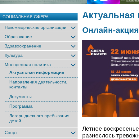
Актуальная
СОЦИАЛЬНАЯ СФЕРА
Некоммерческие организации
Онлайн-акция
Образование
Здравоохранение
Культура
Молодежная политика
Актуальная информация
Направления деятельности,
контакты
Документы
Программа
Лагерь дневного пребывания
детей
Летнее воскресенье
Спорт
разнеслось тревожн