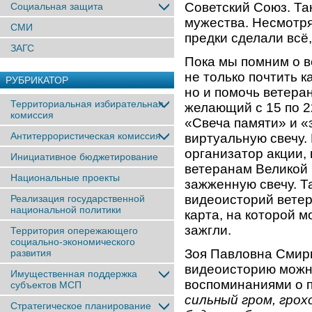
Советский Союз. Та
Социальная защита
мужества. Несмотря 
СМИ
предки сделали всё
ЗАГС
Пока мы помним о в
не только почтить 
РУБРИКАТОР
но и помочь ветера
Территориальная избирательная
желающий с 15 по 2
комиссия
«Свеча памяти» и «
Антитеррористическая комиссия
виртуальную свечу.
организатор акции,
Инициативное бюджетирование
ветеранам Великой 
Национальные проекты
зажженную свечу. Т
видеоисторий ветер
Реализация государственной
национальной политики
карта, на которой м
зажгли.
Территория опережающего
социально-экономического
Зоя Павловна Смирн
развития
видеоисторию можно
Имущественная поддержка
воспоминаниями о п
субъектов МСП
сильный гром, грох
Стратегическое планирование