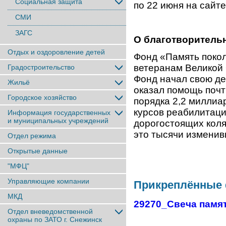
Социальная защита
по 22 июня на сайт
СМИ
ЗАГС
О благотворитель
Отдых и оздоровление детей
Фонд «Память поко
ветеранам Великой 
Градостроительство
Фонд начал свою де
Жильё
оказал помощь почт
Городское хозяйство
порядка 2,2 миллиа
курсов реабилитаци
Информация государственных
и муниципальных учреждений
дорогостоящих коля
это тысячи изменив
Отдел режима
Открытые данные
"МФЦ"
Управляющие компании
Прикреплённые
МКД
29270_Свеча памя
Отдел вневедомственной
охраны по ЗАТО г. Снежинск