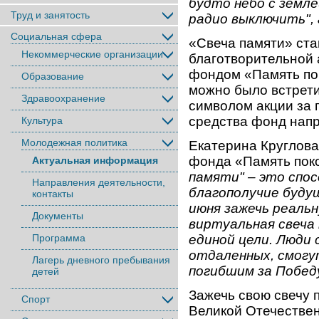
будто небо с земле
Труд и занятость
радио выключить", 
Социальная сфера
«Свеча памяти» ст
Некоммерческие организации
благотворительной 
фондом «Память пок
Образование
можно было встрети
Здравоохранение
символом акции за 
средства фонд нап
Культура
Молодежная политика
Екатерина Круглова
фонда «Память пок
Актуальная информация
памяти" – это спос
Направления деятельности,
благополучие будущ
контакты
июня зажечь реальн
Документы
виртуальная свеча
Программа
единой цели. Люди 
отдаленных, смогу
Лагерь дневного пребывания
погибшим за Побед
детей
Зажечь свою свечу 
Спорт
Великой Отечествен