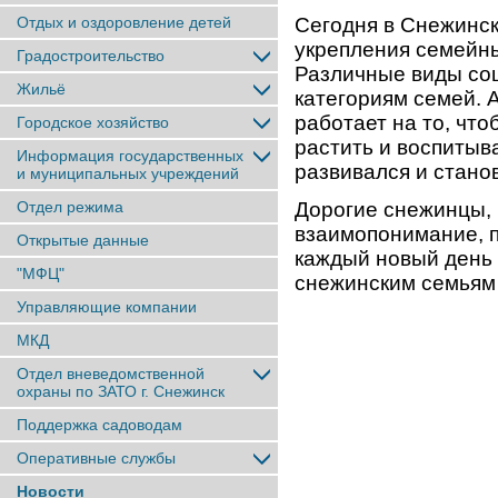
Отдых и оздоровление детей
Сегодня в Снежинск
укрепления семейны
Градостроительство
Различные виды со
Жильё
категориям семей. 
работает на то, чт
Городское хозяйство
растить и воспитыв
Информация государственных
развивался и стано
и муниципальных учреждений
Отдел режима
Дорогие снежинцы, 
взаимопонимание, п
Открытые данные
каждый новый день 
"МФЦ"
снежинским семьям 
Управляющие компании
МКД
Отдел вневедомственной
охраны по ЗАТО г. Снежинск
Поддержка садоводам
Оперативные службы
Новости