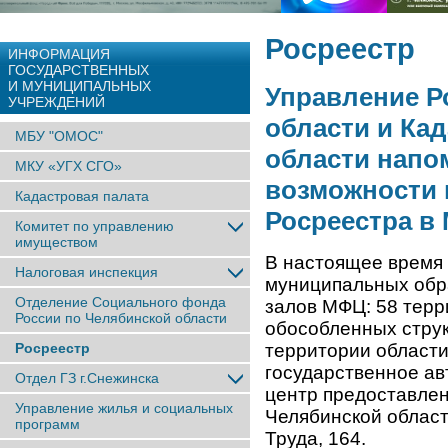
Росреестр
ИНФОРМАЦИЯ
ГОСУДАРСТВЕННЫХ
И МУНИЦИПАЛЬНЫХ
Управление Р
УЧРЕЖДЕНИЙ
области и Ка
МБУ "ОМОС"
области напо
МКУ «УГХ СГО»
возможности 
Кадастровая палата
Росреестра в
Комитет по управлению
имуществом
В настоящее время 
Налоговая инспекция
муниципальных обр
Отделение Социального фонда
залов МФЦ: 58 терр
России по Челябинской области
обособленных струк
Росреестр
территории област
государственное а
Отдел ГЗ г.Снежинска
центр предоставлен
Управление жилья и социальных
Челябинской области
программ
Труда, 164.