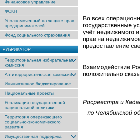
Финансовое управление
ФСКН
Во всех операцион
Уполномоченный по защите прав
государственные ус
предпринимателей
учёт недвижимого и
Фонд социального страхования
прав на недвижимое
предоставление с
РУБРИКАТОР
Территориальная избирательная
комиссия
Взаимодействие Ро
положительно сказы
Антитеррористическая комиссия
Инициативное бюджетирование
Национальные проекты
Росреестра и Кад
Реализация государственной
национальной политики
по Челябинской о
Территория опережающего
социально-экономического
развития
Имущественная поддержка