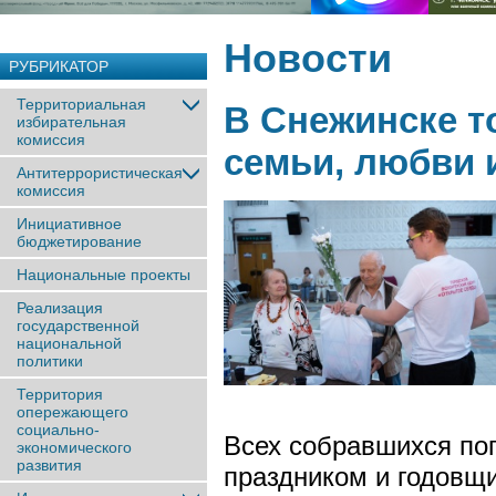
Новости
РУБРИКАТОР
Территориальная
В Снежинске т
избирательная
комиссия
семьи, любви 
Антитеррористическая
комиссия
Инициативное
бюджетирование
Национальные проекты
Реализация
государственной
национальной
политики
Территория
опережающего
социально-
Всех собравшихся по
экономического
развития
праздником и годовщ