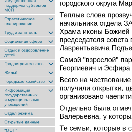
Имущественная
городского округа Ма
поддержка субъектов
МСП
Теплые слова прозву
Стратегическое
начальника отдела З
планирование
Храма иконы Божией 
Труд и занятость
председателя совет
Социальная сфера
Лаврентьевича Подъе
Отдых и оздоровление
детей
Самой "взрослой" па
Градостроительство
Георгиевич и Эсфира 
Жильё
Всего на чествовани
Городское хозяйство
получили открытки, ц
Информация
организовано чаепити
государственных
и муниципальных
учреждений
Отдельно была отмеч
Отдел режима
Валерьевна, у которы
Открытые данные
Те семьи, которые в 
"МФЦ"