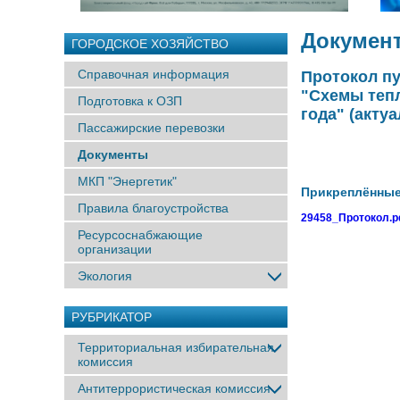
Докумен
ГОРОДСКОЕ ХОЗЯЙСТВО
Справочная информация
Протокол п
"Схемы тепл
Подготовка к ОЗП
года" (акту
Пассажирские перевозки
Документы
МКП "Энергетик"
Прикреплённы
Правила благоустройства
29458_Протокол.p
Ресурсоснабжающие
организации
Экология
РУБРИКАТОР
Территориальная избирательная
комиссия
Антитеррористическая комиссия