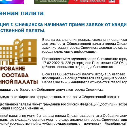
енная палата
ия г. Снежинска начинает прием заявок от канди
ственной палаты.
В целях разъяснения порядка создания и организа
деятельности Общественной палаты города Снеж
администрация города Снежинска доводит до свед
города следующую информацию.
Постановлением администрации Снежинского городс
17.02.2022 № 228 утверждено Положение «Об Общ
(общественном совете) города Снежинска».
В состав Общественной палаты входит 15 человек.
Формирование осуществляется следующим образо
Первая часть – 5 кандидатов отбираются главой го
кандидатов отбираются Собранием депутатов города Снежинска.
кандидатов отбираются сформированным составом Общественной палаты.
щественной палаты может гражданин Российской Федерации, достигший возра
ющий в городе Снежинске.
ной палаты не могут быть глава города Снежинска, депутаты Собрания деп
пальные служащие органов местного самоуправления города Снежинска, ли
льной государственной службы, государственные должности Челябинско