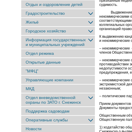
признанные недее
Отдых и оздоровление детей
судимость.
Выдвижение канд
Градостроительство
некоммерческими о
соответствующими п
Жильё
коллегиальных орга
организаций право
Городское хозяйство
К выдвижению кан
Информация государственных
и некоммерческие 
и муниципальных учреждений
– некоммерческие 
членов Общественн
Отдел режима
– некоммерческие 
Открытые данные
противодействии э
недопустимости ос
"МФЦ"
предупреждения, е
Управляющие компании
– некоммерческие 
экстремистской де
МКД
незаконным;
– политические па
Отдел вневедомственной
охраны по ЗАТО г. Снежинск
Прием документов 
Документы предост
Поддержка садоводам
Общественным объ
Оперативные службы
Общественную пал
1) ходатайство об
Новости
Снежинска о выдви