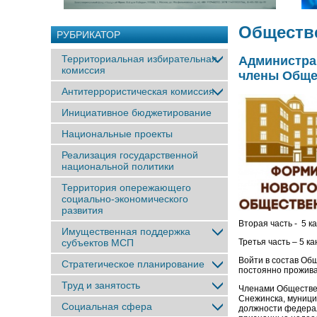
Обществ
РУБРИКАТОР
Территориальная избирательная
Администрац
комиссия
члены Обще
Антитеррористическая комиссия
Инициативное бюджетирование
Национальные проекты
Реализация государственной
национальной политики
Территория опережающего
социально-экономического
развития
Вторая часть - 5 
Имущественная поддержка
субъектов МСП
Третья часть – 5 
Войти в состав Об
Стратегическое планирование
постоянно прожива
Труд и занятость
Членами Обществен
Снежинска, муници
Социальная сфера
должности федера