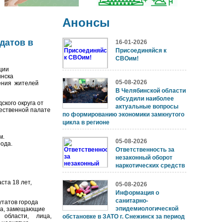
Анонсы
датов в
16-01-2026
Присоединяйся к
СВОим!
ции
инска
05-08-2026
ения жителей
В Челябинской области
обсудили наиболее
кого округа от
актуальные вопросы
ественной палате
по формированию экономики замкнутого
цикла в регионе
м.
05-08-2026
рода.
Ответственность за
незаконный оборот
наркотических средств
ста 18 лет,
05-08-2026
Информация о
санитарно-
утатов города
эпидемиологической
ца, замещающие
й области, лица,
обстановке в ЗАТО г. Снежинск за период