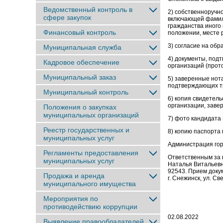
Ведомственный контроль в
2) собственноручн
сфере закупок
включающей фамили
гражданства иного 
Финансовый контроль
положении, месте 
3) согласие на об
Муниципальная служба
4) документы, по
Кадровое обеспечение
организаций (прот
Муниципальный заказ
5) заверенные нот
подтверждающих тр
Муниципальный контроль
6) копия свидетел
организации, заве
Положения о закупках
муниципальных организаций
7) фото кандидата 3
Реестр государственных и
8) копию паспорта
муниципальных услуг
Администрация гор
Регламенты предоставления
Ответственным за 
муниципальных услуг
Наталья Витальевн
92543. Прием доку
Продажа и аренда
г. Снежинск, ул. Св
муниципального имущества
Мероприятия по
противодействию коррупции
02.08.2022
Выявление правообладателей