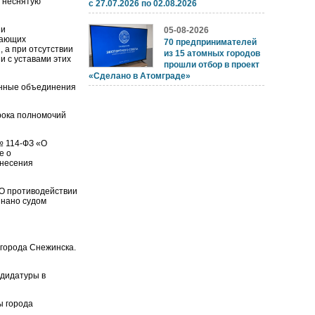
 неснятую
с 27.07.2026 по 02.08.2026
 и
05-08-2026
дающих
70 предпринимателей
 а при отсутствии
из 15 атомных городов
и с уставами этих
прошли отбор в проект
«Сделано в Атомграде»
енные объединения
рока полномочий
№ 114-ФЗ «О
е о
ынесения
«О противодействии
знано судом
города Снежинска.
дидатуры в
ы города