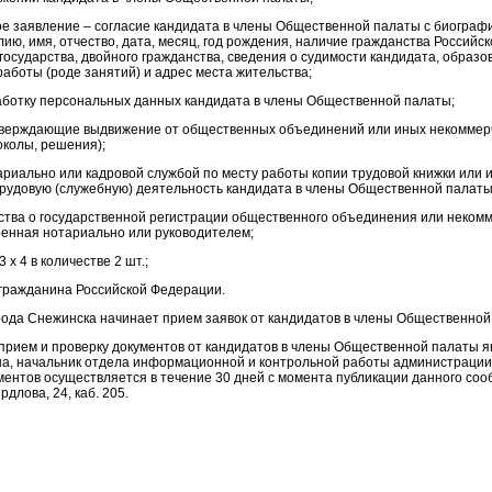
ое заявление – согласие кандидата в члены Общественной палаты с биографи
ю, имя, отчество, дата, месяц, год рождения, наличие гражданства Российс
государства, двойного гражданства, сведения о судимости кандидата, образ
работы (роде занятий) и адрес места жительства;
работку персональных данных кандидата в члены Общественной палаты;
дтверждающие выдвижение от общественных объединений или иных некоммер
околы, решения);
ариально или кадровой службой по месту работы копии трудовой книжки или 
удовую (служебную) деятельность кандидата в члены Общественной палаты
ьства о государственной регистрации общественного объединения или неком
ренная нотариально или руководителем;
 x 4 в количестве 2 шт.;
 гражданина Российской Федерации.
ода Снежинска начинает прием заявок от кандидатов в члены Общественной
прием и проверку документов от кандидатов в члены Общественной палаты я
а, начальник отдела информационной и контрольной работы администрации, 
ментов осуществляется в течение 30 дней с момента публикации данного соо
ердлова, 24, каб. 205.