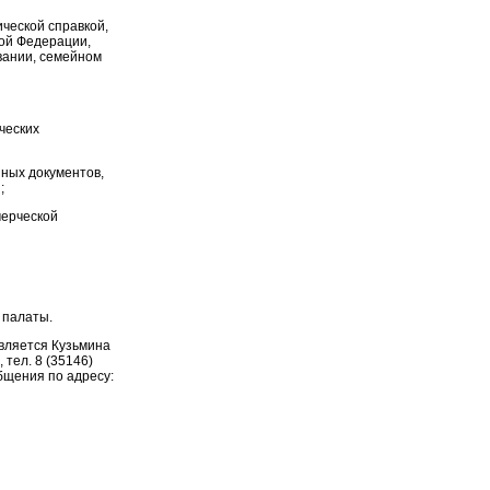
ческой справкой,
кой Федерации,
овании, семейном
ческих
иных документов,
;
мерческой
 палаты.
вляется Кузьмина
тел. 8 (35146)
бщения по адресу: