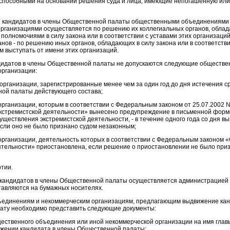
способными на основании решения суда и лица, имеющие непогашенную или
идатов в члены Общественной палаты общественными объединениями
рганизациями осуществляется по решению их коллегиальных органов, обла
олномочиями в силу закона или в соответствии с уставами этих организаций,
нов - по решению иных органов, обладающих в силу закона или в соответстви
м выступать от имени этих организаций.
дидатов в члены Общественной палаты не допускаются следующие обществ
организации:
организации, зарегистрированные менее чем за один год до дня истечения с
ой палаты действующего состава;
организации, которым в соответствии с Федеральным законом от 25.07.2002 
кстремистской деятельности» вынесено предупреждение в письменной форм
уществления экстремистской деятельности, - в течение одного года со дня в
сли оно не было признано судом незаконным;
организации, деятельность которых в соответствии с Федеральным законом 
ятельности» приостановлена, если решение о приостановлении не было при
ртии.
кандидатов в члены Общественной палаты осуществляется администрацией 
авляются на бумажных носителях.
единениям и некоммерческим организациям, предлагающим выдвижение кан
ату необходимо представить следующие документы:
щественного объединения или иной некоммерческой организации на имя глав
жении кандидата в члены Общественной палаты;