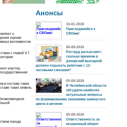
Анонсы
16-01-2026
Присоединяйся к
СВОим!
омляет о
дения оценки
ивных регламентов
06-08-2026
Роструд разъясняет:
твии с главой V.7
сколько времени в
рритории
донорский выходной
должен отдыхать работник с 12-
ого участка,
часовыми сменами?
 государственная
05-08-2026
в составе таких
В Челябинской области
ставе таких земель
обсудили наиболее
актуальные вопросы
 безвозмездное
по формированию экономики замкнутого
льной
цикла в регионе
05-08-2026
Ответственность за
ством города
незаконный оборот