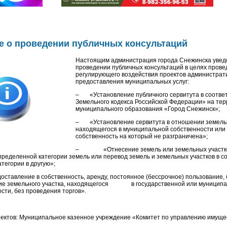
е о проведении публичных консультаций
Настоящим администрация города Снежинска увед
проведении публичных консультаций в целях прове
регулирующего воздействия проектов администрат
предоставления муниципальных услуг:
– «Установление публичного сервитута в соответс
Земельного кодекса Российской Федерации» на те
муниципального образования «Город Снежинск»;
– «Установление сервитута в отношении земельн
находящегося в муниципальной собственности или
собственность на который не разграничена»;
– «Отнесение земель или земельных участков 
пределенной категории земель или перевод земель и земельных участков в со
атегории в другую»;
тавление в собственность, аренду, постоянное (бессрочное) пользование,
ие земельного участка, находящегося в государственной или муниципа
сти, без проведения торгов».
ктов: Муниципальное казенное учреждение «Комитет по управлению имуще