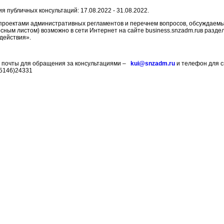
публичных консультаций: 17.08.2022 - 31.08.2022.
оектами административных регламентов и перечнем вопросов, обсуждаемы
осным листом) возможно в сети Интернет на сайте business.snzadm.ruв разде
действия».
 почты для обращения за консультациями –
kui@snzadm.ru
и телефон для с
35146)24331