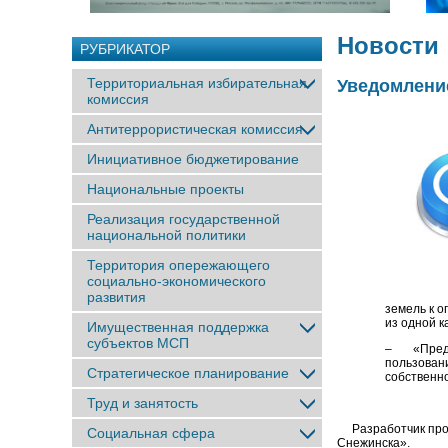
Новости
РУБРИКАТОР
Территориальная избирательная
Уведомлени
комиссия
Антитеррористическая комиссия
Инициативное бюджетирование
Национальные проекты
Реализация государственной
национальной политики
Территория опережающего
социально-экономического
развития
земель к о
из одной к
Имущественная поддержка
субъектов МСП
– «Предос
пользован
Стратегическое планирование
собственно
Труд и занятость
Разработчик прое
Социальная сфера
Снежинска».