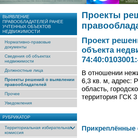
Проекты ре
ВЫЯВЛЕНИЕ
ПРАВООБЛАДАТЕЛЕЙ РАНЕЕ
правооблад
УЧТЕННЫX ОБЪЕКТОВ
НЕДВИЖИМОСТИ
Проект решен
Нормативно-правовые
документы
объекта недв
Сведения об объектах
74:40:0103001
недвижимости
Должностные лица
В отношении неж
Проекты решений о выявлении
6,3 кв. м, адрес
правообладателей
область, городск
Прочее
территория ГСК 3
Уведомления
РУБРИКАТОР
Прикреплённые
Территориальная избирательная
комиссия