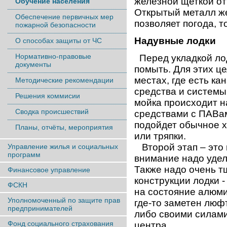
железной щеткой от
Обучение населения
Открытый металл же
Обеспечение первичных мер
позволяет погода, т
пожарной безопасности
Надувные лодки
О способах защиты от ЧС
Нормативно-правовые
Перед укладкой лод
документы
помыть. Для этих це
местах, где есть к
Методические рекомендации
средства и системы
Решения коммисии
мойка происходит н
Сводка происшествий
средствами с ПАВа
подойдет обычное х
Планы, отчёты, мероприятия
или тряпки.
Второй этап – это 
Управление жилья и социальных
программ
внимание надо удел
Также надо очень 
Финансовое управление
конструкции лодки 
ФСКН
на состояние алюм
Уполномоченный по защите прав
где-то заметен люф
предпринимателей
либо своими силами
Фонд социального страхования
центра.