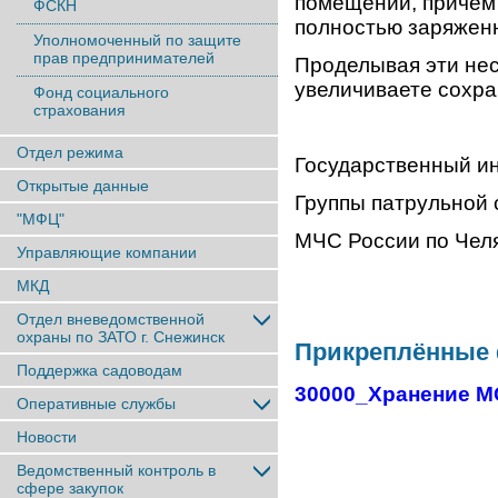
помещении, причем
ФСКН
полностью заряжен
Уполномоченный по защите
прав предпринимателей
Проделывая эти не
увеличиваете сохра
Фонд социального
страхования
Отдел режима
Государственный и
Открытые данные
Группы патрульной
"МФЦ"
МЧС России по Челя
Управляющие компании
МКД
Отдел вневедомственной
охраны по ЗАТО г. Снежинск
Прикреплённые
Поддержка садоводам
30000_Хранение МС
Оперативные службы
Новости
Ведомственный контроль в
сфере закупок