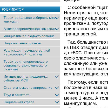
С особенной тщате
РУБРИКАТОР
Несмотря на то, что
периметру еще доп
Территориальная избирательная
комиссия
пропитками, полуго
привести к самым н
Антитеррористическая комиссия
транца весной.
Инициативное бюджетирование
Так, большинство п
Национальные проекты
из ПВХ отводят диап
Реализация государственной
до +50С. При низки
национальной политики
свою эластичность 
Территория опережающего
сложенную или уже 
социально-экономического
заметных белесых з
развития
комплектующих, отл
Имущественная поддержка
субъектов МСП
Поэтому, если есть
положения в накача
Стратегическое планирование
температурах и выд
Труд и занятость
менее 1 часа. А тол
Социальная сфера
манипуляциям.