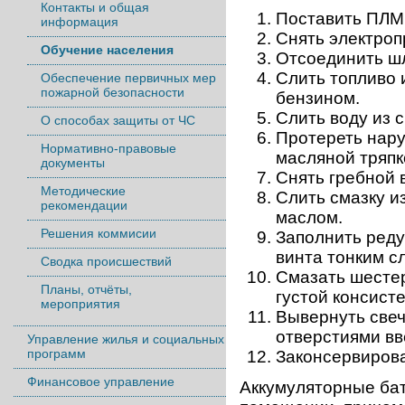
Контакты и общая
Поставить ПЛМ
информация
Снять электроп
Обучение населения
Отсоединить шл
Слить топливо 
Обеспечение первичных мер
пожарной безопасности
бензином.
Слить воду из 
О способах защиты от ЧС
Протереть нару
Нормативно-правовые
масляной тряпк
документы
Снять гребной в
Методические
Слить смазку и
рекомендации
маслом.
Решения коммисии
Заполнить реду
винта тонким сл
Сводка происшествий
Смазать шесте
Планы, отчёты,
густой консист
мероприятия
Вывернуть свеч
отверстиями вв
Управление жилья и социальных
программ
Законсервиров
Финансовое управление
Аккумуляторные бат