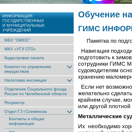
Обучение н
ИНФОРМАЦИЯ
ГОСУДАРСТВЕННЫХ
И МУНИЦИПАЛЬНЫХ
ГИМС ИНФОР
УЧРЕЖДЕНИЙ
МБУ "ОМОС"
Памятка по подг
МКУ «УГХ СГО»
Навигация подходит
подготовить к зимов
Кадастровая палата
сотрудники ГИМС М
Комитет по управлению
судоводителям осно
имуществом
хранению маломерн
Налоговая инспекция
Если нет возможнос
Отделение Социального фонда
желательно сделать
России по Челябинской области
крайнем случае, мо
Росреестр
или другой плотной 
Отдел ГЗ г.Снежинска
Металлические су
Контакты и общая
информация
Их необходимо хор