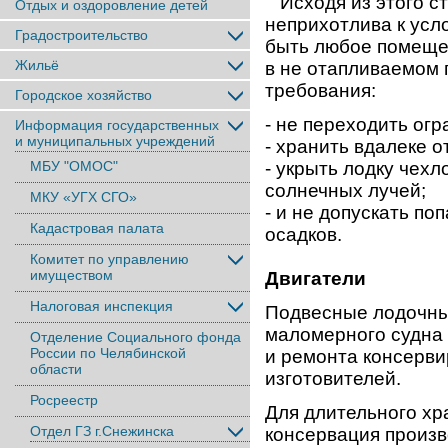
Исходя из этого ст
Отдых и оздоровление детей
неприхотлива к усло
Градостроительство
быть любое помещен
Жильё
в не отапливаемом 
требования:
Городское хозяйство
- не переходить ог
Информация государственных
и муниципальных учреждений
- хранить вдалеке о
МБУ "ОМОС"
- укрыть лодку чех
солнечных лучей;
МКУ «УГХ СГО»
- и не допускать п
Кадастровая палата
осадков.
Комитет по управлению
имуществом
Двигатели
Налоговая инспекция
Подвесные лодочны
маломерного судна
Отделение Социального фонда
России по Челябинской
и ремонта консерви
области
изготовителей.
Росреестр
Для длительного хр
Отдел ГЗ г.Снежинска
консервация произ