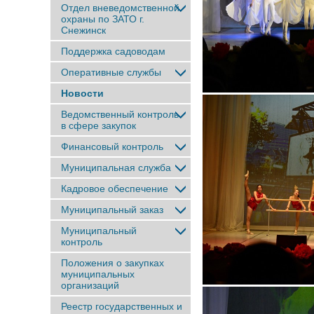
Отдел вневедомственной
охраны по ЗАТО г.
Снежинск
Поддержка садоводам
Оперативные службы
Новости
Ведомственный контроль
в сфере закупок
Финансовый контроль
Муниципальная служба
Кадровое обеспечение
Муниципальный заказ
Муниципальный
контроль
Положения о закупках
муниципальных
организаций
Реестр государственных и