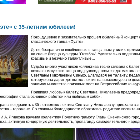
эте» с 35-летним юбилеем!
Ярко, душевно и зажигательно прошел юбилейный концерт 
классического танца «Фуэте».
Дети, безгранично влюбленные в танцы, выступили с ярким
на сцене Дворца культуры "Октябрь". Удивительно подвижны
красивые и безумно талантливые…
Судьба многих участников коллектива тесно связана с бал
познают искусство танца под руководством создателя колле
Светланы Николаевны Синько. Благодаря ее таланту, педаго
которую она дарит детям, коллектив на высоком уровне дем
занимая множество призовых мест на Всероссийских конкур
Прививая любовь к балету, Светлана Николаевна предопред
ореография стала основной работой или любимым хобби.
траны поздравить с 35-летием коллектива Светлану Николаевну приехали вы
ества – горожане. Со словами благодарности обратились родители воспитанн
И.А. Ягнакова вручила коллективу Почетную грамоту Главы Снежинского город
нска, активную концертную деятельность, пропаганду самодеятельного народ