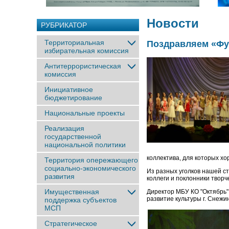
Новости
РУБРИКАТОР
Территориальная
Поздравляем «Фу
избирательная комиссия
Антитеррористическая
комиссия
Инициативное
бюджетирование
Национальные проекты
Реализация
государственной
национальной политики
коллектива, для которых х
Территория опережающего
социально-экономического
Из разных уголков нашей с
развития
коллеги и поклонники творч
Имущественная
Директор МБУ КО "Октябрь" 
развитие культуры г. Снежи
поддержка субъектов
МСП
Стратегическое