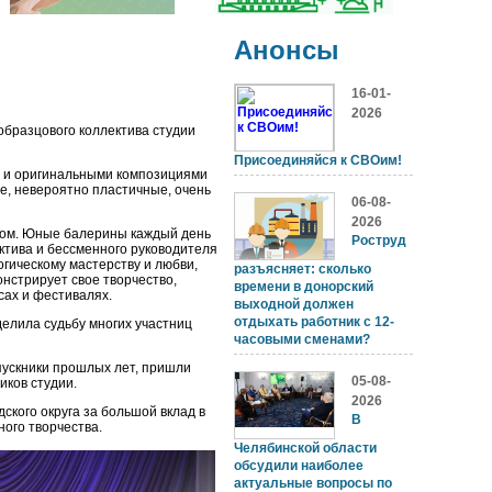
Анонсы
16-01-
2026
образцового коллектива студии
Присоединяйся к СВОим!
и и оригинальными композициями
е, невероятно пластичные, очень
06-08-
2026
етом. Юные балерины каждый день
Роструд
ктива и бессменного руководителя
гическому мастерству и любви,
разъясняет: сколько
онстрирует свое творчество,
времени в донорский
сах и фестивалях.
выходной должен
отдыхать работник с 12-
елила судьбу многих участниц
часовыми сменами?
пускники прошлых лет, пришли
05-08-
иков студии.
2026
ского округа за большой вклад в
В
ного творчества.
Челябинской области
обсудили наиболее
актуальные вопросы по