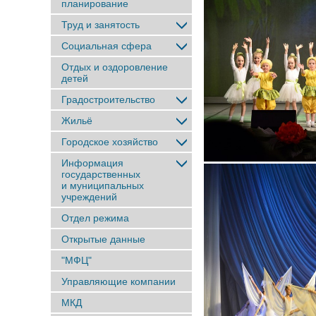
планирование
Труд и занятость
Социальная сфера
Отдых и оздоровление
детей
Градостроительство
Жильё
Городское хозяйство
Информация
государственных
и муниципальных
учреждений
Отдел режима
Открытые данные
"МФЦ"
Управляющие компании
МКД