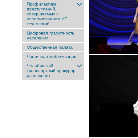
Профилактика
преступлений,
совершаемых с
использованием ИТ
технологий
Цифровая грамотность
населения
Общественная палата
Частичная мобилизация
Челябинский
транспортный прокурор
разъясняет