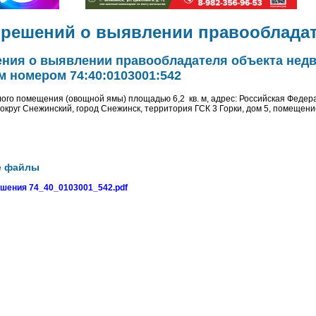
 решений о выявлении правооблада
ения о выявлении правообладателя объекта нед
 номером 74:40:0103001:542
ого помещения (овощной ямы) площадью 6,2 кв. м, адрес: Российская Федер
 округ Снежинский, город Снежинск, территория ГСК 3 Горки, дом 5, помещени
е файлы
ешения 74_40_0103001_542.pdf