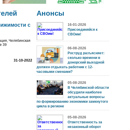
телей
Анонсы
вижимости с
16-01-2026
Присоединяйся к
СВОим!
ация, Челябинская
е 39
06-08-2026
Роструд разъясняет:
сколько времени в
31-10-2022
донорский выходной
должен отдыхать работник с 12-
часовыми сменами?
05-08-2026
В Челябинской области
обсудили наиболее
актуальные вопросы
по формированию экономики замкнутого
цикла в регионе
05-08-2026
Ответственность за
незаконный оборот