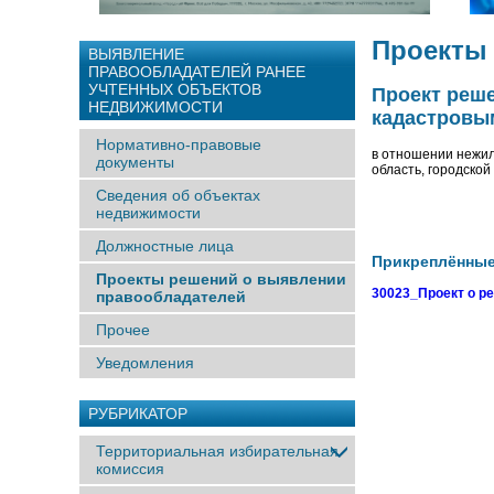
Проекты
ВЫЯВЛЕНИЕ
ПРАВООБЛАДАТЕЛЕЙ РАНЕЕ
УЧТЕННЫX ОБЪЕКТОВ
Проект реш
НЕДВИЖИМОСТИ
кадастровым
Нормативно-правовые
в отношении нежил
документы
область, городской
Сведения об объектах
недвижимости
Должностные лица
Прикреплённы
Проекты решений о выявлении
30023_Проект о р
правообладателей
Прочее
Уведомления
РУБРИКАТОР
Территориальная избирательная
комиссия