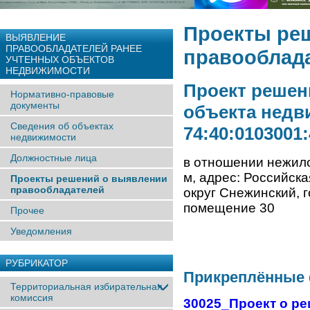
Проекты ре
ВЫЯВЛЕНИЕ
ПРАВООБЛАДАТЕЛЕЙ РАНЕЕ
правооблад
УЧТЕННЫX ОБЪЕКТОВ
НЕДВИЖИМОСТИ
Проект решен
Нормативно-правовые
документы
объекта недв
Сведения об объектах
74:40:0103001
недвижимости
Должностные лица
в отношении нежило
м, адрес: Российск
Проекты решений о выявлении
правообладателей
округ Снежинский, г
помещение 30
Прочее
Уведомления
РУБРИКАТОР
Прикреплённые
Территориальная избирательная
комиссия
30025_Проект о ре