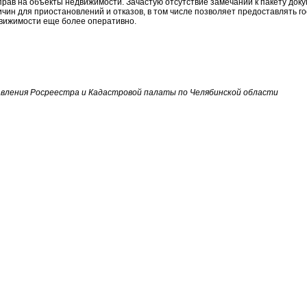
прав на объекты недвижимости. Зачастую отсутствие замечаний к пакету доку
ичин для приостановлений и отказов, в том числе позволяет предоставлять 
движимости еще более оперативно.
авления Росреестра и Кадастровой палаты по Челябинской области