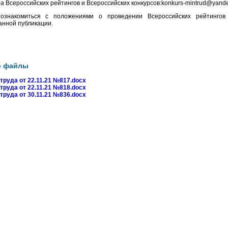
а Всероссийских рейтингов и Всероссийских конкурсов:konkurs-mintrud@yande
ознакомиться с положениями о проведении Всероссийских рейтинго
анной публикации.
е файлы
руда от 22.11.21 №817.docx
руда от 22.11.21 №818.docx
руда от 30.11.21 №836.docx