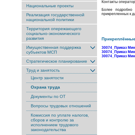
Контакты оператор
Национальные проекты
Более подробно 
прикрепленных к д
Реализация государственной
национальной политики
Территория опережающего
социально-экономического
развития
Прикреплённы
Имущественная поддержка
30074_Приказ Минт
субъектов МСП
30074_Приказ Минт
30074_Приказ Минт
Стратегическое планирование
Труд и занятость
Центр занятости
Охрана труда
Документы по ОТ
Вопросы трудовых отношений
Комиссия по уплате налогов,
сборов и контролю за
исполнением трудового
законодательства