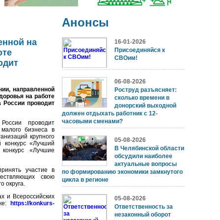
Анонсы
енной на
16-01-2026
Присоединяйся к
оте
СВОим!
одит
06-08-2026
нии, направленной
Роструд разъясняет:
доровья на работе
сколько времени в
 России проводит
донорский выходной
должен отдыхать работник с 12-
часовыми сменами?
 России проводит
 малого бизнеса в
ганизаций крупного
05-08-2026
й конкурс «Лучший
В Челябинской области
 конкурс «Лучшие
обсудили наиболее
актуальные вопросы
ринять участие в
по формированию экономики замкнутого
ществляющих свою
цикла в регионе
о округа.
ах и Всероссийских
05-08-2026
лке:
https://konkurs-
Ответственность за
незаконный оборот