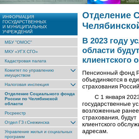
Отделение 
ИНФОРМАЦИЯ
ГОСУДАРСТВЕННЫХ
Челябинско
И МУНИЦИПАЛЬНЫХ
УЧРЕЖДЕНИЙ
В 2023 году 
МБУ "ОМОС"
области буду
МКУ «УГХ СГО»
клиентского 
Кадастровая палата
Комитет по управлению
Пенсионный фонд Р
имуществом
объединяются в еди
Налоговая инспекция
страхования Росси
Отделение Социального фонда
С 1 января 2023 г
России по Челябинской
государственные ус
области
возложенные ранее
Росреестр
страхования, будут
Отдел ГЗ г.Снежинска
клиентского обслуж
адресам.
Управление жилья и социальных
программ