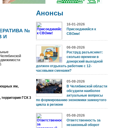
Анонсы
16-01-2026
Присоединяйся к
ПЕРАТИВА №
СВОим!
В И
06-08-2026
льные
Роструд разъясняет:
 Челябинской
сколько времени в
едвижимости
донорский выходной
).
должен отдыхать работник с 12-
часовыми сменами?
05-08-2026
вощных ям,
В Челябинской области
обсудили наиболее
актуальные вопросы
 территория ГСК 3
по формированию экономики замкнутого
цикла в регионе
05-08-2026
Ответственность за
незаконный оборот