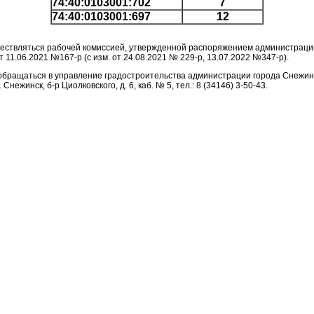
74:40:0103001:702
7
74:40:0103001:697
12
ествляться рабочей комиссией, утвержденной распоряжением администраци
от 11.06.2021 №167-р (с изм. от 24.08.2021 № 229-р, 13.07.2022 №347-р).
обращаться в управление градостроительства администрации города Снежинс
 Снежинск, б-р Циолковского, д. 6, каб. № 5, тел.: 8 (34146) 3-50-43.