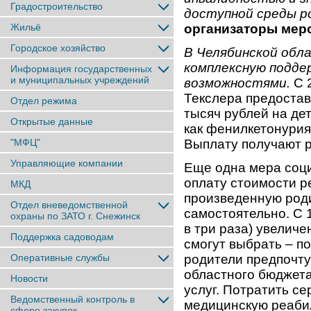
Градостроительство
доступной среды р
Жильё
организаторы мер
Городское хозяйство
В Челябинской обл
комплексную подде
Информация государственных
и муниципальных учреждений
возможностями.
С 
Текслера предоста
Отдел режима
тысяч рублей на де
Открытые данные
как фенилкетонурия
"МФЦ"
Выплату получают р
Управляющие компании
Еще одна мера соци
оплату стоимости р
МКД
произведенную род
Отдел вневедомственной
самостоятельно. С 
охраны по ЗАТО г. Снежинск
в три раза) увеличе
Поддержка садоводам
смогут выбрать – п
Оперативные службы
родители предпочту
областного бюджет
Новости
услуг. Потратить с
Ведомственный контроль в
медицинскую реабил
сфере закупок