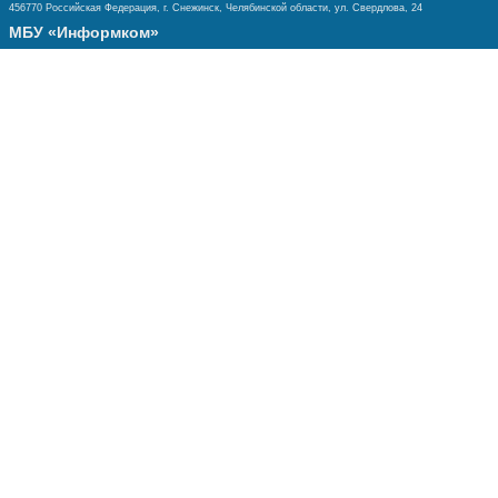
456770 Российская Федерация, г. Снежинск, Челябинской области, ул. Свердлова, 24
МБУ «Информком»