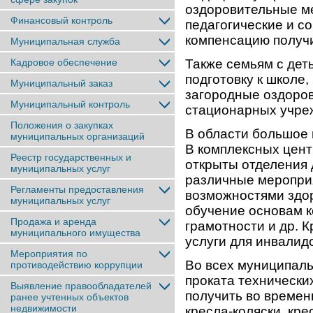
оздоровительные ме
Финансовый контроль
педагогические и со
компенсацию получи
Муниципальная служба
Кадровое обеспечение
Также семьям с дет
подготовку к школе,
Муниципальный заказ
загородные оздоров
Муниципальный контроль
стационарных учре
Положения о закупках
В области большое 
муниципальных организаций
В комплексных цен
Реестр государственных и
открыты отделения 
муниципальных услуг
различные меропри
Регламенты предоставления
возможностями здор
муниципальных услуг
обучение основам 
Продажа и аренда
грамотности и др. 
муниципального имущества
услуги для инвалид
Мероприятия по
Во всех муниципаль
противодействию коррупции
проката технически
Выявление правообладателей
получить во времен
ранее учтенныx объектов
недвижимости
кресла-коляски, кр