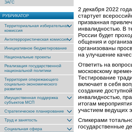
ЗАГС
2 декабря 2022 год
стартует всероссий
РУБРИКАТОР
призванная привлеч
Территориальная избирательная
инвалидностью. В т
комиссия
России будет прохо
Антитеррористическая комиссия
общения и организа
организованы просв
Инициативное бюджетирование
на улучшение качес
Национальные проекты
Ответить на вопросы
Реализация государственной
национальной политики
московскому време
Тестирование трад
Территория опережающего
включает в себя во
социально-экономического
развития
создание доступной
инвалидностью, пра
Имущественная поддержка
субъектов МСП
итогам мероприятия
участием ведущих э
Стратегическое планирование
Спикерами тотально
Труд и занятость
государственные де
Социальная сфера