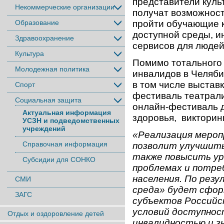
представители куль
Некоммерческие организации
получат возможност
Образование
пройти обучающие к
доступной среды, и
Здравоохранение
сервисов для людей
Культура
Помимо тотального 
Молодежная политика
инвалидов в Челяби
в том числе выставк
Спорт
фестиваль театрали
Социальная защита
онлайн-фестиваль 
Актуальная информация
здоровья, викторин
УСЗН и подведомственных
учреждений
«Реализация мероп
Справочная информация
позволит улучшить
также повысить ур
Субсидии для СОНКО
проблемах и потре
населения. По рез
СМИ
среда» будет сфор
ЗАГС
субъектов Российс
условий доступнос
Отдых и оздоровление детей
инвалидностью и зн