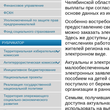
Челябинской област
Финансовое управление
выплаты при соглас
основе данных из 
ФСКН
Уполномоченный по защите прав
Особенно востребо
предпринимателей
предоставлению све
Фонд социального страхования
можно заказать эле
Здесь же доступны 
отчислениях работо
РУБРИКАТОР
жителей региона на
Территориальная избирательная
электронном виде.
комиссия
Актуальны и элект
Антитеррористическая комиссия
малообеспеченным 
Инициативное бюджетирование
электронных заявле
Национальные проекты
пособием на детей о
поступило от берем
Реализация государственной
национальной политики
организации в ранн
Территория опережающего
Семьям, получившим
социально-экономического
доступна актуальна
развития
использовать на вы