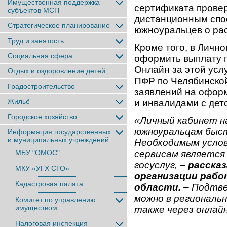
Имущественная поддержка
сертификата провер
субъектов МСП
дистанционным спос
Стратегическое планирование
южноуральцев о рас
Труд и занятость
Кроме того, в Лично
Социальная сфера
оформить выплату п
Онлайн за этой усл
Отдых и оздоровление детей
ПФР по Челябинской
Градостроительство
заявлений на офор
Жильё
и инвалидами с детс
Городское хозяйство
«Личный кабинет н
южноуральцам быст
Информация государственных
и муниципальных учреждений
Необходимым услов
МБУ "ОМОС"
сервисам является
госуслуг, –
рассказ
МКУ «УГХ СГО»
организации рабо
Кадастровая палата
области.
– Подтве
можно в региональ
Комитет по управлению
имуществом
также через онлай
Налоговая инспекция