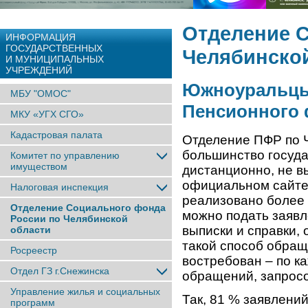
Отделение 
ИНФОРМАЦИЯ
ГОСУДАРСТВЕННЫХ
Челябинско
И МУНИЦИПАЛЬНЫХ
УЧРЕЖДЕНИЙ
Южноуральцы 
МБУ "ОМОС"
Пенсионного 
МКУ «УГХ СГО»
Кадастровая палата
Отделение ПФР по Ч
большинство госуда
Комитет по управлению
имуществом
дистанционно, не в
официальном сайте 
Налоговая инспекция
реализовано более 
Отделение Социального фонда
можно подать заявл
России по Челябинской
выписки и справки,
области
такой способ обра
Росреестр
востребован – по к
Отдел ГЗ г.Снежинска
обращений, запросо
Управление жилья и социальных
Так, 81 % заявлени
программ