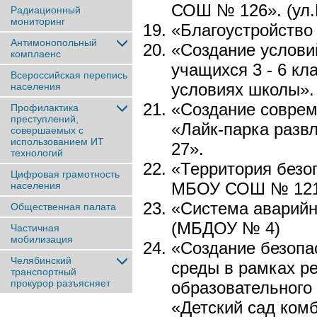
СОШ № 126». (ул.К
Радиационный
мониторинг
«Благоустройство
Антимонопольный
«Создание услови
комплаенс
учащихся 3 - 6 кл
Всероссийская перепись
условиях школы»
населения
«Создание соврем
Профилактика
преступлений,
«Лайк-парка разв
совершаемых с
использованием ИТ
27».
технологий
«Территория безо
Цифровая грамотность
МБОУ СОШ № 121
населения
«Система аварийн
Общественная палата
(МБДОУ № 4)
Частичная
мобилизация
«Создание безопа
Челябинский
среды в рамках р
транспортный
прокурор разъясняет
образовательного
«Детский сад ком