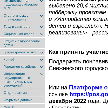
Имущественная
выделено 20,4 милли
поддержка субъектов
МСП
поддержку проектам
Стратегическое
и «Устройство компл
планирование
детей и взрослых». 
Труд и занятость
реализованы» - расск
Социальная сфера
Отдых и оздоровление
детей
Как принять участи
Градостроительство
Жильё
Поддержать понравив
Городское хозяйство
Снежинского городско
Информация
государственных
и муниципальных
учреждений
Или на
Платформе о
Отдел режима
ссылке
https://pos.go
декабря 2022
года. Д
Открытые данные
«Госуслуги».
"МФЦ"