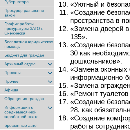
Губернатора
«Уютный и безопа
Прокурор разъясняет
«Создание безопа
закон
пространства в 
График работы
«Замена дверей в
прокуратуры ЗАТО г.
Снежинска
135».
Бесплатная юридическая
«Создание безоп
помощь
30 как необходим
Бюджет для граждан
дошкольников».
Архивный отдел
«Замена оконных 
Проекты
информационно-би
Прочее
«Замена огражден
Афиша
«Ремонт туалетов 
Обращения граждан
«Создание безопа
Информация о
28, как обязатель
среднемесячной
«Создание комфор
заработной плате
работы сотрудник
Брошенные авто