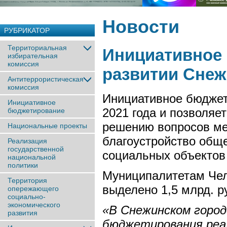
Новости
РУБРИКАТОР
Территориальная
Инициативное 
избирательная
комиссия
развитии Снеж
Антитеррористическая
комиссия
Инициативное бюджет
Инициативное
2021 года и позволя
бюджетирование
решению вопросов мес
Национальные проекты
благоустройство общ
Реализация
государственной
социальных объектов 
национальной
политики
Муниципалитетам Чел
Территория
выделено 1,5 млрд. р
опережающего
социально-
экономического
«В Снежинском город
развития
бюджетирования реал