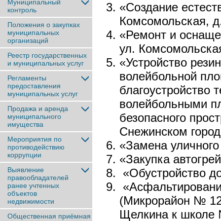
Муниципальный
«Создание естест
контроль
Комсомольская, д.
Положения о закупках
«Ремонт и оснаще
муниципальных
организаций
ул. Комсомольская
Реестр государственных
«Устройство резин
и муниципальных услуг
волейбольной пло
Регламенты
предоставления
благоустройство 
муниципальных услуг
волейбольными пл
Продажа и аренда
безопасного прост
муниципального
имущества
Снежинском город
Мероприятия по
«Замена уличного
противодействию
коррупции
«Закупка автогре
Выявление
«Обустройство до
правообладателей
«Асфальтирование
ранее учтенныx
объектов
(Микрорайон № 12 
недвижимости
Щелкина к школе 
Общественная приёмная