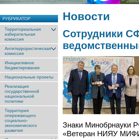
Новости
РУБРИКАТОР
Территориальная
Сотрудники С
избирательная
комиссия
ведомственны
Антитеррористическая
комиссия
Инициативное
бюджетирование
Национальные проекты
Реализация
государственной
национальной
политики
Территория
опережающего
социально-
Знаки Минобрнауки Р
экономического
развития
«Ветеран НИЯУ МИФИ