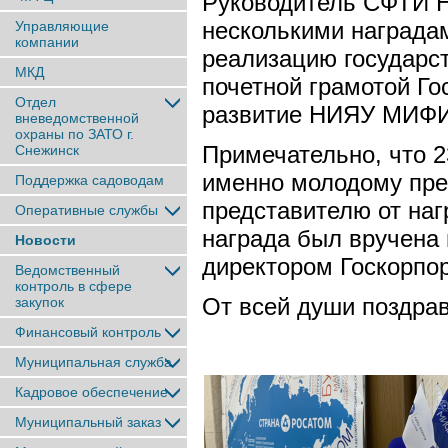
Руководитель СФТИ 
несколькими награда
Управляющие
компании
реализацию государст
МКД
почетной грамотой Го
Отдел
развитие НИЯУ МИФИ
вневедомственной
охраны по ЗАТО г.
Примечательно, что 
Снежинск
именно молодому пре
Поддержка садоводам
представителю от на
Оперативные службы
награда был вручена
Новости
директором Госкорпо
Ведомственный
контроль в сфере
От всей души поздрав
закупок
Финансовый контроль
Муниципальная служба
Кадровое обеспечение
Муниципальный заказ