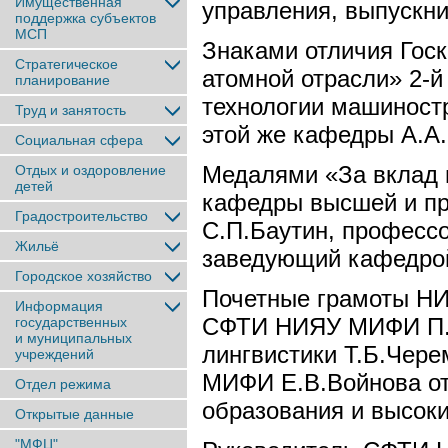
Имущественная
управления, выпускн
поддержка субъектов
МСП
Знаками отличия Госк
Стратегическое
атомной отрасли» 2-
планирование
технологии машиност
Труд и занятость
этой же кафедры А.А
Социальная сфера
Медалями «За вклад
Отдых и оздоровление
детей
кафедры высшей и п
Градостроительство
С.П.Баутин, професс
Жильё
заведующий кафедрой
Городское хозяйство
Почетные грамоты Н
Информация
СФТИ НИЯУ МИФИ П.О
государственных
и муниципальных
лингвистики Т.Б.Че
учреждений
МИФИ Е.В.Войнова от
Отдел режима
образования и высок
Открытые данные
"МФЦ"