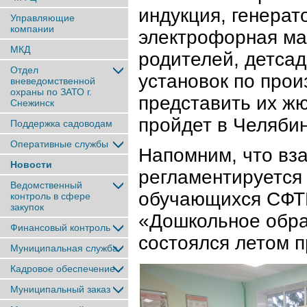
индукция, генерат
Управляющие
компании
электрофорная ма
МКД
родителей, детса
Отдел
установок по прои
вневедомственной
охраны по ЗАТО г.
представить их жю
Снежинск
пройдет в Челяби
Поддержка садоводам
Оперативные службы
Напомним, что вза
Новости
регламентируется 
Ведомственный
обучающихся СФТ
контроль в сфере
закупок
«Дошкольное обра
Финансовый контроль
состоялся летом п
Муниципальная служба
Кадровое обеспечение
Муниципальный заказ