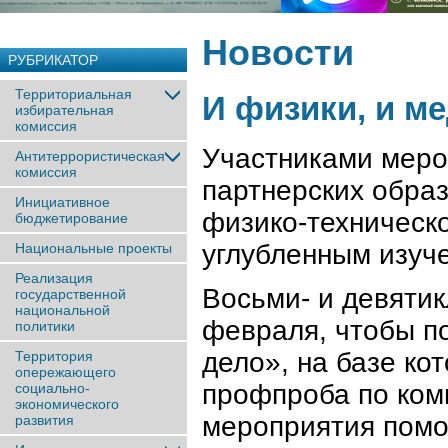
Новости
РУБРИКАТОР
Территориальная
И физики, и м
избирательная
комиссия
Участниками меро
Антитеррористическая
комиссия
партнерских обра
Инициативное
физико-техническ
бюджетирование
углубленным изуч
Национальные проекты
Реализация
Восьми- и девяти
государственной
национальной
февраля, чтобы п
политики
дело», на базе ко
Территория
опережающего
профпроба по ком
социально-
экономического
мероприятия помо
развития