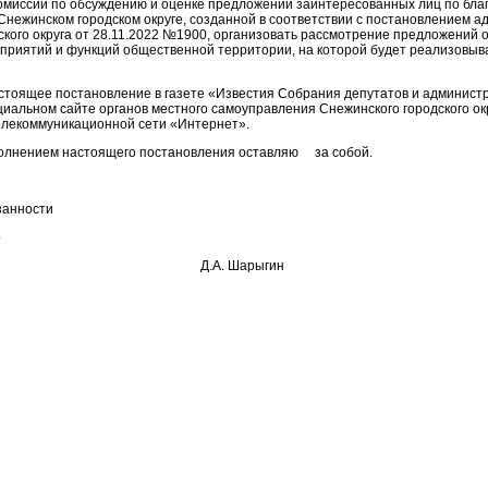
омиссии по обсуждению и оценке предложений заинтересованных лиц по бла
 Снежинском городском округе, созданной в соответствии с постановлением 
ского округа от 28.11.2022 №1900, организовать рассмотрение предложений 
риятий и функций общественной территории, на которой будет реализовыват
астоящее постановление в газете «Известия Собрания депутатов и админист
иальном сайте органов местного самоуправления Снежинского городского окр
лекоммуникационной сети «Интернет».
полнением настоящего постановления оставляю за собой.
занности
о
го округа Д.А. Шарыгин