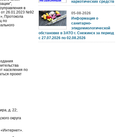
наркотических средств
рации",
оуправления в
 от 26.01.2023 №92
05-08-2026
ы», Протокола
Информация о
ц по
санитарно-
пального
эпидемиологической
обстановке в ЗАТО г. Снежинск за период
с 27.07.2026 по 02.08.2026
создания
оительства
от населения по
аться проект
ра, д. 22;
кого округа
«Интернет».