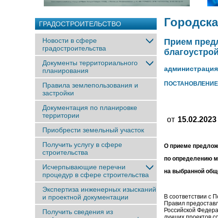
Городска
ГРАДОСТРОИТЕЛЬСТВО
Новости в сфере
Прием пред
градостроительства
благоустро
Документы территориального
администрация
планирования
ПОСТАНОВЛЕНИЕ
Правила землепользования и
застройки
Документация по планировке
территории
от
15.02.2023
Приобрести земельный участок
Получить услугу в сфере
О приеме предлож
строительства
по определению м
Исчерпывающие перечни
на выбранной общ
процедур в сфере строительства
Экспертиза инженерных изысканий
В соответствии с П
и проектной документации
Правил предоставл
Российской Федера
Получить сведения из
лучших проектов с