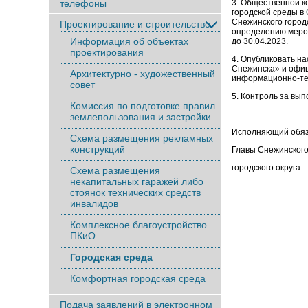
3. Общественной к
телефоны
городской среды в
Снежинского город
Проектирование и строительство
определению мероп
Информация об объектах
до 30.04.2023.
проектирования
4. Опубликовать н
Снежинска» и офиц
Архитектурно - художественный
информационно-те
совет
5. Контроль за вы
Комиссия по подготовке правил
землепользования и застройки
Исполняющий обя
Схема размещения рекламных
конструкций
Главы Снежинског
городско
Схема размещения
некапитальных гаражей либо
стоянок технических средств
инвалидов
Комплексное благоустройство
ПКиО
Городская среда
Комфортная городская среда
Подача заявлений в электронном