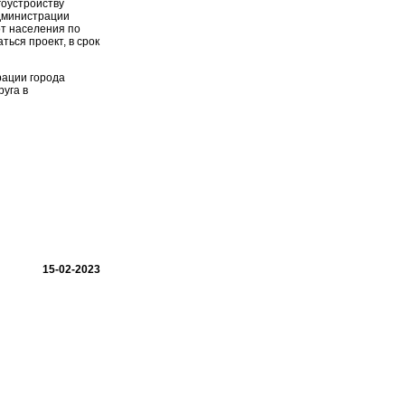
гоустройству
администрации
от населения по
ься проект, в срок
рации города
уга в
15-02-2023