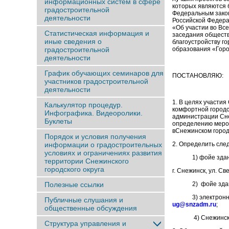
информационных систем в сфере
которых являются 
градостроительной
Федеральным закон
деятельности
Российской Федера
«Об участии во Вс
Статистическая информация и
заседания обществ
иные сведения о
благоустройству го
образования «Горо
градостроительной
деятельности
График обучающих семинаров для
ПОСТАНОВЛЯЮ:
участников градостроительной
деятельности
1. В целях участия
Калькулятор процедур.
комфортной городс
Инфографика. Видеоролики.
администрации Сне
Буклеты
определению мероп
вСнежинском городс
Порядок и условия получения
2. Определить сле
информации о градостроительных
условиях и ограничениях развития
1) фойе здание Д
территории Снежинского
городского округа
г. Снежинск, ул. Св
2) фойе здания го
Полезные ссылки
3) электронный а
Публичные слушания и
ug@snzadm.ru
;
общественные обсуждения
4) Снежинское и
Структура управления и