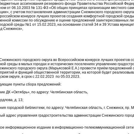
бюджетные ассигнования резервного фонда Правительства Российской Феде
ом от 06.10.2003 № 131-ФЗ «Об общих принципах организации местного сам
ции», с учетом постановления администрации Снежинского городского округа
ероссийском конкурсе лучших проектов создания комфортной городской сред
енной комиссии по обсуждению и оценке предложений заинтересованных ли
родской среды №1 от 15.02.2023, на основании статей 34 и 39 Устава муници
д Снежинск»,
 Снежинского городского округа во Всероссийском конкурсе лучших проектов 
кой среды в малых городах и исторических поселениях управлению градостр
жинского городского округа (Марьясовой Е.А.) провести приём предложений 
риятий и функций общественной территории, на которой будет реализовыв
ком округе, в срок с 22.02.2023 по 05.03.2023.
дующие пункты сбора предложений:
К «Октябрь», по адресу: Челябинская область,
ердлова, д. 13;
родской библиотеки, по адресу: Челябинская область, г. Снежинск, пр. Ми
дрес управления градостроительства администрации Снежинского городс
нформационное издание в информационно-телекоммуникационной сети 